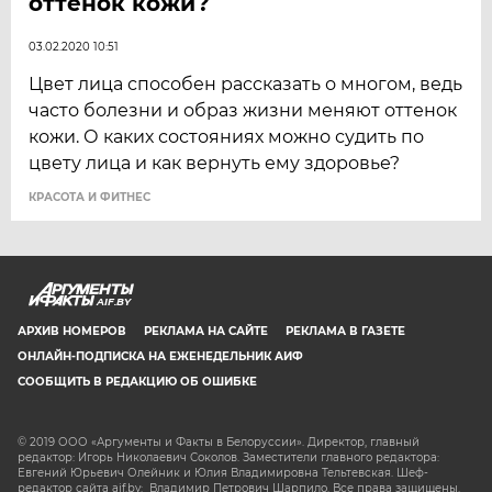
оттенок кожи?
03.02.2020 10:51
Цвет лица способен рассказать о многом, ведь
часто болезни и образ жизни меняют оттенок
кожи. О каких состояниях можно судить по
цвету лица и как вернуть ему здоровье?
КРАСОТА И ФИТНЕС
AIF.BY
АРХИВ НОМЕРОВ
РЕКЛАМА НА САЙТЕ
РЕКЛАМА В ГАЗЕТЕ
ОНЛАЙН-ПОДПИСКА НА ЕЖЕНЕДЕЛЬНИК АИФ
СООБЩИТЬ В РЕДАКЦИЮ ОБ ОШИБКЕ
© 2019 ООО «Аргументы и Факты в Белоруссии». Директор, главный
редактор: Игорь Николаевич Соколов. Заместители главного редактора:
Евгений Юрьевич Олейник и Юлия Владимировна Тельтевская. Шеф-
редактор сайта aif.by: Владимир Петрович Шарпило. Все права защищены.