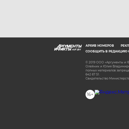
АРХИВ НОМЕРОВ
РЕКЛ
AIF.BY
СООБЩИТЬ В РЕДАКЦИЮ 
© 2019 ООО «Аргументы и Ф
Олейник и Юлия Владимиров
полных материалов запрещен
642 67 51.
Свидетельство Министерств
16+