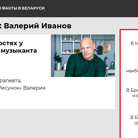
 ФАКТЫ В БЕЛАРУСИ
: Валерий Иванов
остях у
В 
 музыканта
наиб
рапевта,
Рисунок» Валерия
В Бр
из
В 
ц