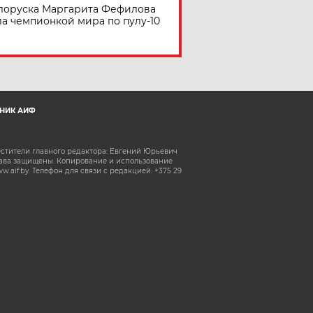
лоруска Маргарита Фефилова
ла чемпионкой мира по пулу-10
НИК АИФ
естители главного редактора: Евгений Юрьевич
рава защищены. Копирование и использование
aif.by. Телефон для связи с редакцией: +375 29