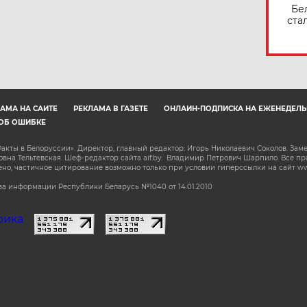
Бе
ста
АМА НА САЙТЕ
РЕКЛАМА В ГАЗЕТЕ
ОНЛАЙН-ПОДПИСКА НА ЕЖЕНЕДЕЛЬ
ОБ ОШИБКЕ
акты в Белоруссии». Директор, главный редактор: Игорь Николаевич Соколов. Зам
на Тельтевская. Шеф-редактор сайта aif.by: Владимир Петрович Шарпило. Все п
о, частичное цитирование возможно только при условии гиперссылки на сайт www.
а информации Республики Беларусь №1040 от 14.01.2010