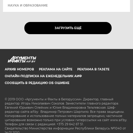
НАУКА И ОБРАЗОВАНИЕ
ЗАГРУЗИТЬ ЕЩЁ
AIF.BY
АРХИВ НОМЕРОВ
РЕКЛАМА НА САЙТЕ
РЕКЛАМА В ГАЗЕТЕ
ОНЛАЙН-ПОДПИСКА НА ЕЖЕНЕДЕЛЬНИК АИФ
СООБЩИТЬ В РЕДАКЦИЮ ОБ ОШИБКЕ
© 2019 ООО «Аргументы и Факты в Белоруссии». Директор, главный
редактор: Игорь Николаевич Соколов. Заместители главного редактора:
Евгений Юрьевич Олейник и Юлия Владимировна Тельтевская. Шеф-
редактор сайта aif.by: Владимир Петрович Шарпило. Все права защищены.
Копирование и использование полных материалов запрещено, частичное
цитирование возможно только при условии гиперссылки на сайт www.aif.by.
Телефон для связи с редакцией: +375 29 642 67 51.
Свидетельство Министерства информации Республики Беларусь №1040 от
14.01.2010