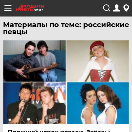
AIF.BY
Материалы по теме: российские
певцы
Прежний успех позади. Звёзды-