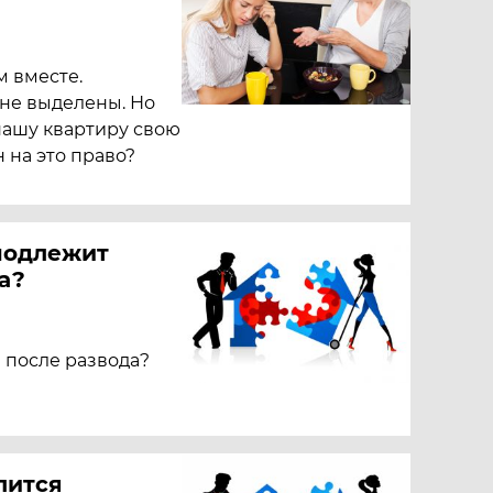
 вместе.
 не выделены. Но
нашу квартиру свою
н на это право?
подлежит
а?
 после развода?
лится