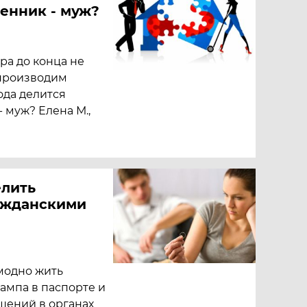
венник - муж?
ра до конца не
 производим
ода делится
- муж? Елена М.,
елить
ажданскими
модно жить
ампа в паспорте и
шений в органах