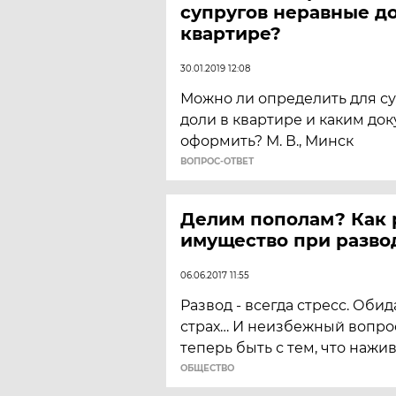
супругов неравные до
квартире?
30.01.2019 12:08
Можно ли определить для с
доли в квартире и каким до
оформить? М. В., Минск
ВОПРОС-ОТВЕТ
Делим пополам? Как 
имущество при разво
06.06.2017 11:55
Развод - всегда стресс. Обид
страх… И неизбежный вопрос
теперь быть с тем, что нажи
ОБЩЕСТВО