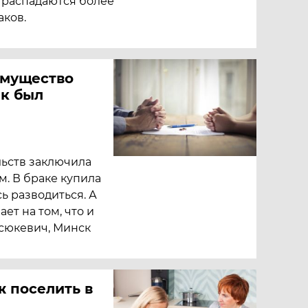
, распадаются более
аков.
имущество
ак был
льств заключила
. В браке купила
ь разводиться. А
ет на том, что и
асюкевич, Минск
 поселить в