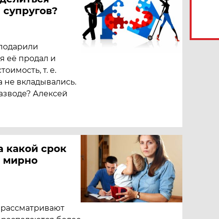
 супругов?
подарили
 я её продал и
оимость, т. е.
 не вкладывались.
разводе? Алексей
а какой срок
к мирно
 рассматривают