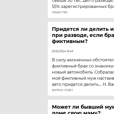
свыше 30 тыс. дел о разводе
55% зарегистрированных бр
ОБЩЕСТВО
Придется ли делить 
при разводе, если бр
фиктивным?
23.02.2024 10:43
В силу жизненных обстояте
фиктивный брак со знакомым
новый автомобиль. Собралас
мой фиктивный муж настаива
авто придется делить…. Н. В
ВОПРОС-ОТВЕТ
Может ли бывший муж
доме свою маму?