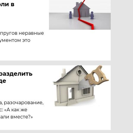
ли в
упругов неравные
кументом это
разделить
де
а, разочарование,
: «А как же
вали вместе?»