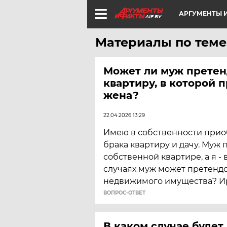
АРГУМЕНТЫ И
AIF.BY
Материалы по теме
Может ли муж претен
квартиру, в которой 
жена?
22.04.2026 13:29
Имею в собственности прио
брака квартиру и дачу. Муж 
собственной квартире, а я - в
случаях муж может претендо
недвижимого имущества? И
ВОПРОС-ОТВЕТ
​В каком случае будет