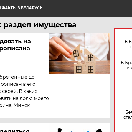
 ФАКТЫ В БЕЛАРУСИ
: раздел имущества
довать на
В 
ц
прописана
В Бр
из
бретенные до
прописан в его
 своей. В каких
вать на долю моего
рина, Минск
Бе
ста
 делиться