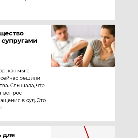
щество
 супругами
р, как мы с
о сейчас решили
тва. Слышала, что
т вопрос
щения в суд. Это
к
 для