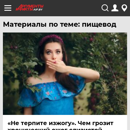
AIF.BY
Материалы по теме: пищевод
«Не терпите изжогу». Чем грозит
хронический ожог слизистой