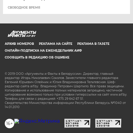
CВОБОДНОЕ ВРЕМЯ
AIF.BY
АРХИВ НОМЕРОВ
РЕКЛАМА НА САЙТЕ
РЕКЛАМА В ГАЗЕТЕ
ОНЛАЙН-ПОДПИСКА НА ЕЖЕНЕДЕЛЬНИК АИФ
СООБЩИТЬ В РЕДАКЦИЮ ОБ ОШИБКЕ
© 2019 ООО «Аргументы и Факты в Белоруссии». Директор, главный
редактор: Игорь Николаевич Соколов. Заместители главного редактора:
Евгений Юрьевич Олейник и Юлия Владимировна Тельтевская. Шеф-
редактор сайта aif.by: Владимир Петрович Шарпило. Все права защищены.
Копирование и использование полных материалов запрещено, частичное
цитирование возможно только при условии гиперссылки на сайт www.aif.by.
Телефон для связи с редакцией: +375 29 642 67 51.
Свидетельство Министерства информации Республики Беларусь №1040 от
14.01.2010
16+