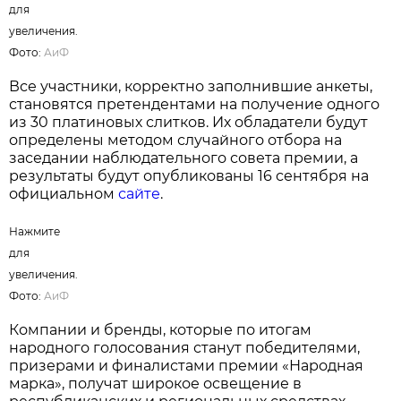
Нажмите
для
увеличения.
Фото:
АиФ
На протяжении многих лет результаты
голосования подтверждают высокий уровень
доверия белорусов к отечественным
производителям. Во многих номинациях
лидерами премии становятся товары и услуги,
произведенные в Беларуси, что свидетельствует
о конкурентоспособности локальных брендов и
их прочных позициях на рынке.