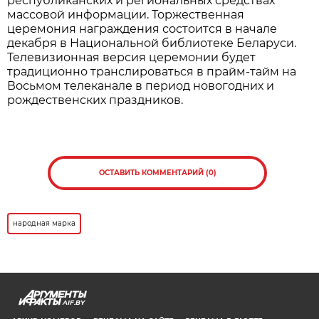
Нажмите для увеличения. Фото:
АиФ
Все участники, корректно заполнившие анкеты,
становятся претендентами на получение одного
из 30 платиновых слитков. Их обладатели будут
определены методом случайного отбора на
заседании наблюдательного совета премии, а
результаты будут опубликованы 16 сентября на
официальном
сайте
.