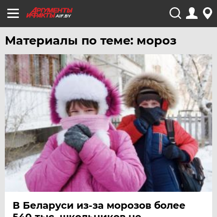
AIF.BY
Материалы по теме: мороз
В Беларуси из-за морозов более
540 тыс. школьников не