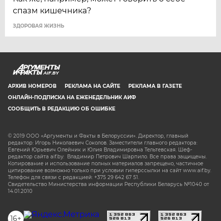
спазм кишечника?
ЗДОРОВАЯ ЖИЗНЬ
AIF.BY
АРХИВ НОМЕРОВ
РЕКЛАМА НА САЙТЕ
РЕКЛАМА В ГАЗЕТЕ
ОНЛАЙН-ПОДПИСКА НА ЕЖЕНЕДЕЛЬНИК АИФ
СООБЩИТЬ В РЕДАКЦИЮ ОБ ОШИБКЕ
© 2019 ООО «Аргументы и Факты в Белоруссии». Директор, главный
редактор: Игорь Николаевич Соколов. Заместители главного редактора:
Евгений Юрьевич Олейник и Юлия Владимировна Тельтевская. Шеф-
редактор сайта aif.by: Владимир Петрович Шарпило. Все права защищены.
Копирование и использование полных материалов запрещено, частичное
цитирование возможно только при условии гиперссылки на сайт www.aif.by.
Телефон для связи с редакцией: +375 29 642 67 51.
Свидетельство Министерства информации Республики Беларусь №1040 от
14.01.2010
16+