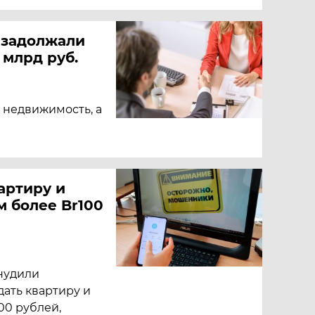
 задолжали
 млрд руб.
а недвижимость, а
артиру и
 более Br100
нудили
ать квартиру и
00 рублей,