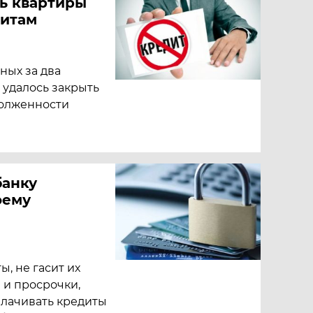
ь квартиры
дитам
ных за два
 удалось закрыть
долженности
банку
оему
, не гасит их
 и просрочки,
плачивать кредиты