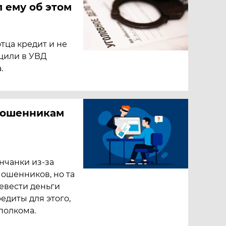
л ему об этом
тца кредит и не
бщили в УВД
.
мошенникам
нчанки из-за
ошенников, но та
евести деньги
едиты для этого,
полкома.