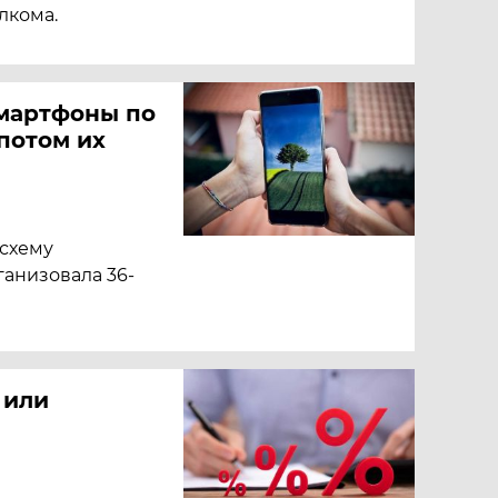
лкома.
мартфоны по
потом их
схему
анизовала 36-
 или