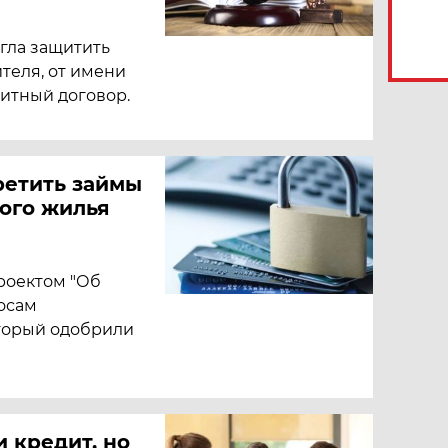
гла защитить
теля, от имени
итный договор.
ретить займы
ного жилья
роектом "Об
осам
оторый одобрили
и кредит, но