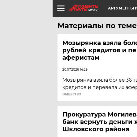
АРГУМЕНТЫ И
AIF.BY
Материалы по теме
Мозырянка взяла боле
рублей кредитов и п
аферистам
20.07.2026 14:29
Мозырянка взяла более 36 т
кредитов и перевела их афе
ОБЩЕСТВО
Прокуратура Могилев
банк вернуть деньги
Шкловского района