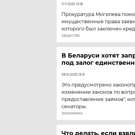
11.11.2025 15:18
Прокуратура Могилева помо
имущественные права заяви
которого был заключен кред
ОБЩЕСТВО
В Беларуси хотят зап
под залог единствен
09.10.2025 13:31
Это предусмотрено законоп
изменении законов по вопр
предоставления займов", к
сенаторы.
ЭКОНОМИКА
Что делать, если взял