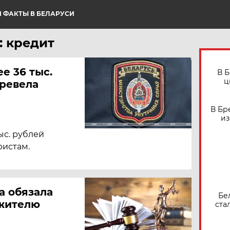
 ФАКТЫ В БЕЛАРУСИ
: кредит
е 36 тыс.
В 
ц
еревела
В Бр
из
ыс. рублей
ристам.
а обязала
Бе
 жителю
ста