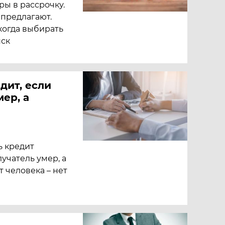
ры в рассрочку.
 предлагают.
 когда выбирать
нск
дит, если
ер, а
ь кредит
лучатель умер, а
т человека – нет