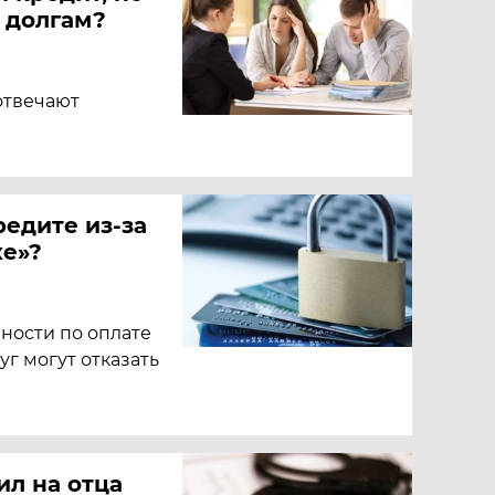
 долгам?
отвечают
редите из-за
ке»?
нности по оплате
г могут отказать
л на отца