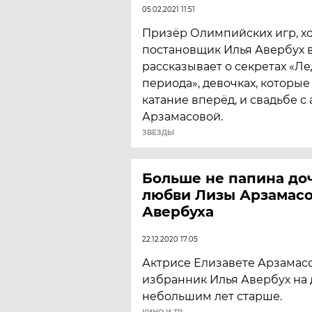
05.02.2021 11:51
Призёр Олимпийских игр, х
постановщик Илья Авербух 
рассказывает о секретах «Л
периода», девочках, которы
катание вперёд, и свадьбе с
Арзамасовой.
ЗВЕЗДЫ
Больше не папина до
любви Лизы Арзамасо
Авербуха
22.12.2020 17:05
Актрисе Елизавете Арзамасов
избранник Илья Авербух на 
небольшим лет старше.