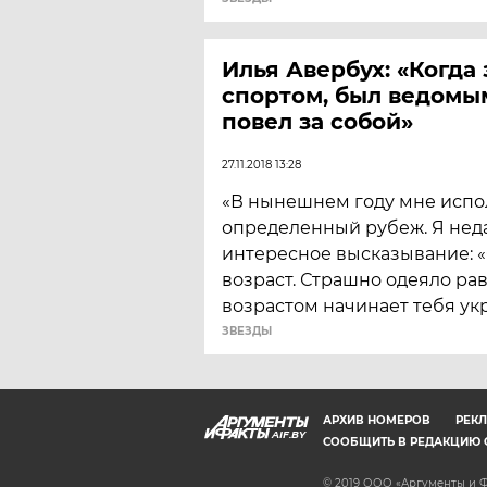
Илья Авербух: «Когда
спортом, был ведомы
повел за собой»
27.11.2018 13:28
«В нынешнем году мне испол
определенный рубеж. Я нед
интересное высказывание: 
возраст. Страшно одеяло ра
возрастом начинает тебя ук
ЗВЕЗДЫ
АРХИВ НОМЕРОВ
РЕКЛ
AIF.BY
СООБЩИТЬ В РЕДАКЦИЮ 
© 2019 ООО «Аргументы и Ф