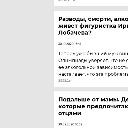
КИНО И ТВ
Разводы, смерти, алко
живет фигуристка Ир
Лобачева?
30.10.2020 15:41
Теперь уже бывший муж ви
Олимпиады уверяет, что не 
ее алкогольной зависимость
настаивает, что эта проблем
ЗВЕЗДЫ
Подальше от мамы. Де
которые предпочитаю
отцами
30.09.2020 10:52