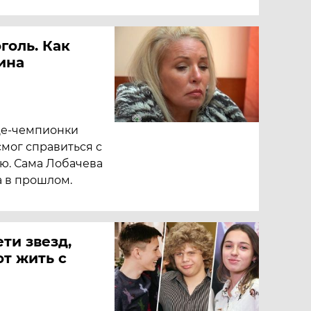
голь. Как
ина
це-чемпионки
смог справиться с
ю. Сама Лобачева
а в прошлом.
ти звезд,
т жить с