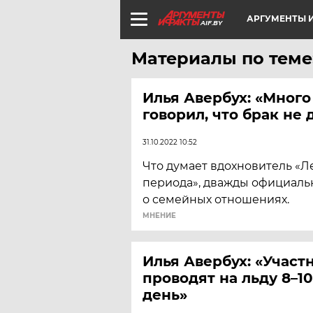
АРГУМЕНТЫ И
AIF.BY
Материалы по теме
Илья Авербух: «Много
говорил, что брак не 
31.10.2022 10:52
Что думает вдохновитель «
периода», дважды официаль
о семейных отношениях.
МНЕНИЕ
Илья Авербух: «Участ
проводят на льду 8–10
день»