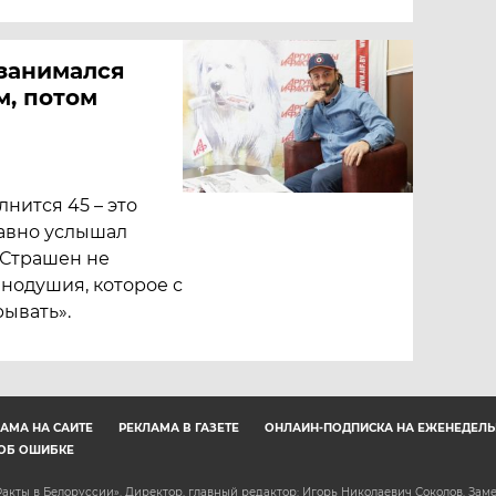
 занимался
м, потом
нится 45 – это
авно услышал
«Страшен не
внодушия, которое с
рывать».
АМА НА САЙТЕ
РЕКЛАМА В ГАЗЕТЕ
ОНЛАЙН-ПОДПИСКА НА ЕЖЕНЕДЕЛЬ
ОБ ОШИБКЕ
акты в Белоруссии». Директор, главный редактор: Игорь Николаевич Соколов. Зам