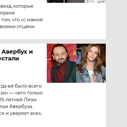
звезд, которые
опреки
том, что «с мамой
своими отцами.
 Авербух и
естали
гда ей было всего
язи» — чего только
 25-летней Лизы
льи Авербуха.
я и уверяет всех,