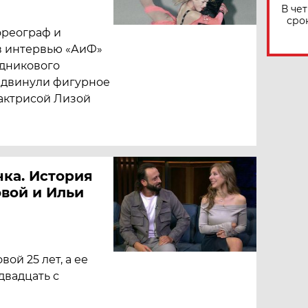
В че
сро
ореограф и
в интервью «АиФ»
едникового
е двинули фигурное
 актрисой Лизой
чка. История
вой и Ильи
ой 25 лет, а ее
двадцать с