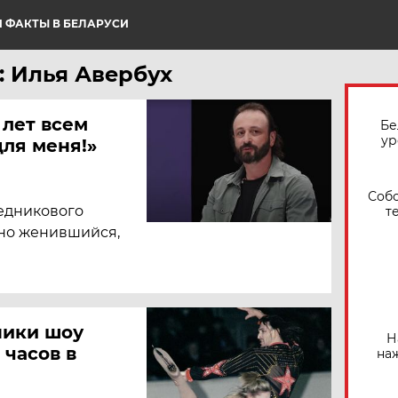
 ФАКТЫ В БЕЛАРУСИ
: Илья Авербух
 лет всем
Бе
ур
для меня!»
Собо
Ледникового
т
но женившийся,
ники шоу
Н
 часов в
на