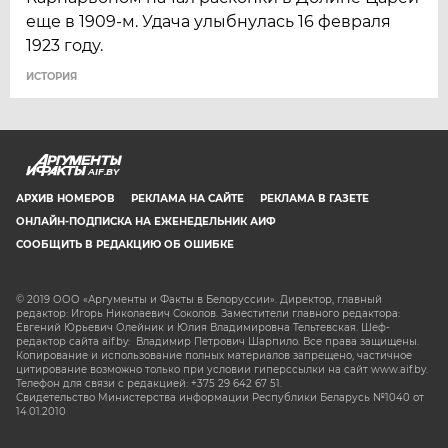
еще в 1909-м. Удача улыбнулась 16 февраля
1923 году.
ИСТОРИЯ
AIF.BY
АРХИВ НОМЕРОВ
РЕКЛАМА НА САЙТЕ
РЕКЛАМА В ГАЗЕТЕ
ОНЛАЙН-ПОДПИСКА НА ЕЖЕНЕДЕЛЬНИК АИФ
СООБЩИТЬ В РЕДАКЦИЮ ОБ ОШИБКЕ
© 2019 ООО «Аргументы и Факты в Белоруссии». Директор, главный
редактор: Игорь Николаевич Соколов. Заместители главного редактора:
Евгений Юрьевич Олейник и Юлия Владимировна Тельтевская. Шеф-
редактор сайта aif.by: Владимир Петрович Шарпило. Все права защищены.
Копирование и использование полных материалов запрещено, частичное
цитирование возможно только при условии гиперссылки на сайт www.aif.by.
Телефон для связи с редакцией: +375 29 642 67 51.
Свидетельство Министерства информации Республики Беларусь №1040 от
14.01.2010