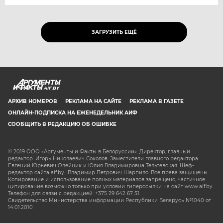
ЗАГРУЗИТЬ ЕЩЁ
AIF.BY
АРХИВ НОМЕРОВ
РЕКЛАМА НА САЙТЕ
РЕКЛАМА В ГАЗЕТЕ
ОНЛАЙН-ПОДПИСКА НА ЕЖЕНЕДЕЛЬНИК АИФ
СООБЩИТЬ В РЕДАКЦИЮ ОБ ОШИБКЕ
© 2019 ООО «Аргументы и Факты в Белоруссии». Директор, главный
редактор: Игорь Николаевич Соколов. Заместители главного редактора:
Евгений Юрьевич Олейник и Юлия Владимировна Тельтевская. Шеф-
редактор сайта aif.by: Владимир Петрович Шарпило. Все права защищены.
Копирование и использование полных материалов запрещено, частичное
цитирование возможно только при условии гиперссылки на сайт www.aif.by.
Телефон для связи с редакцией: +375 29 642 67 51.
Свидетельство Министерства информации Республики Беларусь №1040 от
14.01.2010