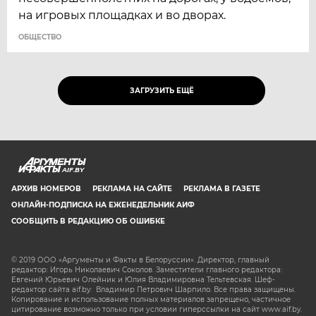
на игровых площадках и во дворах.
ОБЩЕСТВО
ЗАГРУЗИТЬ ЕЩЁ
AIF.BY
АРХИВ НОМЕРОВ
РЕКЛАМА НА САЙТЕ
РЕКЛАМА В ГАЗЕТЕ
ОНЛАЙН-ПОДПИСКА НА ЕЖЕНЕДЕЛЬНИК АИФ
СООБЩИТЬ В РЕДАКЦИЮ ОБ ОШИБКЕ
© 2019 ООО «Аргументы и Факты в Белоруссии». Директор, главный
редактор: Игорь Николаевич Соколов. Заместители главного редактора:
Евгений Юрьевич Олейник и Юлия Владимировна Тельтевская. Шеф-
редактор сайта aif.by: Владимир Петрович Шарпило. Все права защищены.
Копирование и использование полных материалов запрещено, частичное
цитирование возможно только при условии гиперссылки на сайт www.aif.by.