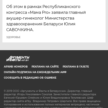
Об этом в рамках Республиканского
конгресса «Мама Pro» заявила главный
акушер-гинеколог Министерства
здравоохранения Беларуси Юлия
САВОЧКИНА.
ЗДОРОВЬЕ
AIF.BY
АРХИВ НОМЕРОВ
РЕКЛАМА НА САЙТЕ
РЕКЛАМА В ГАЗЕТЕ
ОНЛАЙН-ПОДПИСКА НА ЕЖЕНЕДЕЛЬНИК АИФ
СООБЩИТЬ В РЕДАКЦИЮ ОБ ОШИБКЕ
© 2019 ООО «Аргументы и Факты в Белоруссии». Директор, главный
редактор: Игорь Николаевич Соколов. Заместители главного редактора:
Евгений Юрьевич Олейник и Юлия Владимировна Тельтевская. Шеф-
редактор сайта aif.by: Владимир Петрович Шарпило. Все права защищены.
Копирование и использование полных материалов запрещено, частичное
цитирование возможно только при условии гиперссылки на сайт www.aif.by.