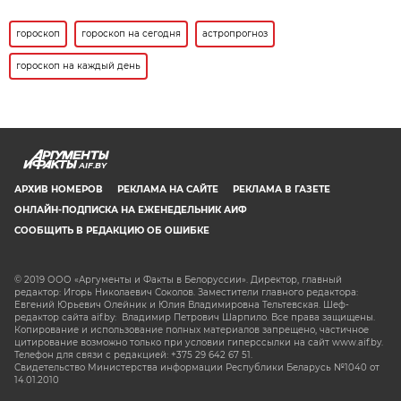
гороскоп
гороскоп на сегодня
астропрогноз
гороскоп на каждый день
AIF.BY
АРХИВ НОМЕРОВ
РЕКЛАМА НА САЙТЕ
РЕКЛАМА В ГАЗЕТЕ
ОНЛАЙН-ПОДПИСКА НА ЕЖЕНЕДЕЛЬНИК АИФ
СООБЩИТЬ В РЕДАКЦИЮ ОБ ОШИБКЕ
© 2019 ООО «Аргументы и Факты в Белоруссии». Директор, главный
редактор: Игорь Николаевич Соколов. Заместители главного редактора:
Евгений Юрьевич Олейник и Юлия Владимировна Тельтевская. Шеф-
редактор сайта aif.by: Владимир Петрович Шарпило. Все права защищены.
Копирование и использование полных материалов запрещено, частичное
цитирование возможно только при условии гиперссылки на сайт www.aif.by.
Телефон для связи с редакцией: +375 29 642 67 51.
Свидетельство Министерства информации Республики Беларусь №1040 от
14.01.2010