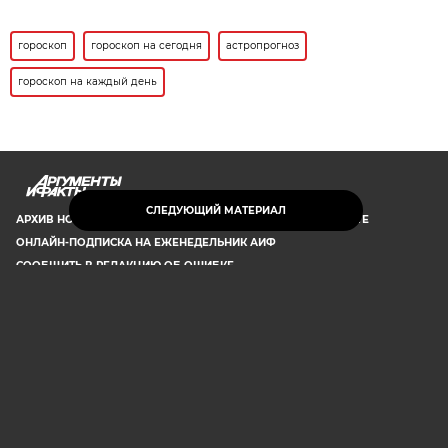
гороскоп
гороскоп на сегодня
астропрогноз
гороскоп на каждый день
AIF.BY
СЛЕДУЮЩИЙ МАТЕРИАЛ
АРХИВ НОМЕРОВ
РЕКЛАМА НА САЙТЕ
РЕКЛАМА В ГАЗЕТЕ
ОНЛАЙН-ПОДПИСКА НА ЕЖЕНЕДЕЛЬНИК АИФ
СООБЩИТЬ В РЕДАКЦИЮ ОБ ОШИБКЕ
© 2019 ООО «Аргументы и Факты в Белоруссии». Директор, главный
редактор: Игорь Николаевич Соколов. Заместители главного редактора:
Евгений Юрьевич Олейник и Юлия Владимировна Тельтевская. Шеф-
редактор сайта aif.by: Владимир Петрович Шарпило. Все права защищены.
Копирование и использование полных материалов запрещено, частичное
цитирование возможно только при условии гиперссылки на сайт www.aif.by.
Телефон для связи с редакцией: +375 29 642 67 51.
Свидетельство Министерства информации Республики Беларусь №1040 от
14.01.2010