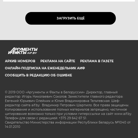
ЗАГРУЗИТЬ ЕЩЁ
AIF.BY
АРХИВ НОМЕРОВ
РЕКЛАМА НА САЙТЕ
РЕКЛАМА В ГАЗЕТЕ
ОНЛАЙН-ПОДПИСКА НА ЕЖЕНЕДЕЛЬНИК АИФ
СООБЩИТЬ В РЕДАКЦИЮ ОБ ОШИБКЕ
© 2019 ООО «Аргументы и Факты в Белоруссии». Директор, главный
редактор: Игорь Николаевич Соколов. Заместители главного редактора:
Евгений Юрьевич Олейник и Юлия Владимировна Тельтевская. Шеф-
редактор сайта aif.by: Владимир Петрович Шарпило. Все права защищены.
Копирование и использование полных материалов запрещено, частичное
цитирование возможно только при условии гиперссылки на сайт www.aif.by.
Телефон для связи с редакцией: +375 29 642 67 51.
Свидетельство Министерства информации Республики Беларусь №1040 от
14.01.2010