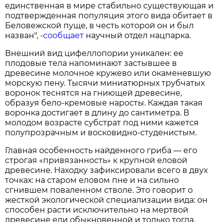
единственная в мире стабильно существующая и
подтвержденная популяция этого вида обитает в
Беловежской пуще, в честь которой он и был
назван", -
сообщает
научный отдел нацпарка.
Внешний вид цифеллопории уникален: ее
плодовые тела напоминают застывшее в
древесине молочное кружево или окаменевшую
морскую пену. Тысячи миниатюрных трубчатых
воронок теснятся на гниющей древесине,
образуя бело-кремовые наросты. Каждая такая
воронка достигает в длину до сантиметра. В
молодом возрасте субстрат под ними кажется
полупрозрачным и восковидно-студенистым.
Главная особенность найденного гриба — его
строгая «привязанность» к крупной еловой
древесине. Находку зафиксировали всего в двух
точках: на старом еловом пне и на сильно
сгнившем поваленном стволе. Это говорит о
жесткой экологической специализации вида: он
способен расти исключительно на мертвой
древесине ели обыкновенной и только тогда,