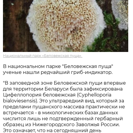
Национальный парк «Беловежская пуща».
В национальном парке "Беловежская пуща"
ученые нашли редчайший гриб-индикатор.
"В заповедной зоне Беловежской пущи впервые
для территории Беларуси была зафиксирована
Цифеллопория беловежская (Cyphelloporia
bialoviesensis). Это ультраредкий вид, который за
пределами пущанского массива практически не
встречается - в микологических базах данных
числится лишь не подтвержденный гербарный
образец из Нижегородского Заволжья России.
Это означает, что на сегодняшний день