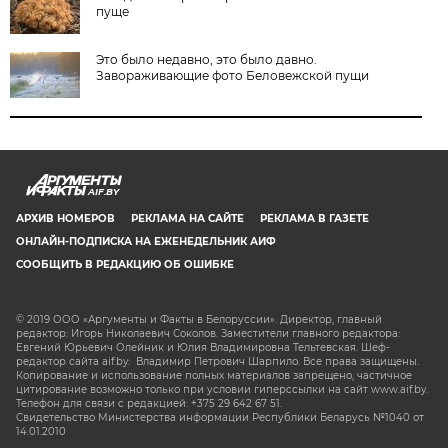
пуще
Это было недавно, это было давно.
Завораживающие фото Беловежской пущи
AIF.BY
АРХИВ НОМЕРОВ
РЕКЛАМА НА САЙТЕ
РЕКЛАМА В ГАЗЕТЕ
ОНЛАЙН-ПОДПИСКА НА ЕЖЕНЕДЕЛЬНИК АИФ
СООБЩИТЬ В РЕДАКЦИЮ ОБ ОШИБКЕ
© 2019 ООО «Аргументы и Факты в Белоруссии». Директор, главный
редактор: Игорь Николаевич Соколов. Заместители главного редактора:
Евгений Юрьевич Олейник и Юлия Владимировна Тельтевская. Шеф-
редактор сайта aif.by: Владимир Петрович Шарпило. Все права защищены.
Копирование и использование полных материалов запрещено, частичное
цитирование возможно только при условии гиперссылки на сайт www.aif.by.
Телефон для связи с редакцией: +375 29 642 67 51.
Свидетельство Министерства информации Республики Беларусь №1040 от
14.01.2010