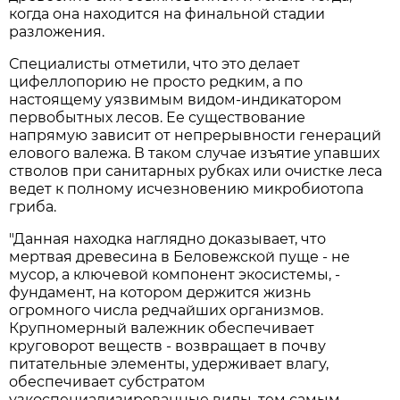
когда она находится на финальной стадии
разложения.
Специалисты отметили, что это делает
цифеллопорию не просто редким, а по
настоящему уязвимым видом-индикатором
первобытных лесов. Ее существование
напрямую зависит от непрерывности генераций
елового валежа. В таком случае изъятие упавших
стволов при санитарных рубках или очистке леса
ведет к полному исчезновению микробиотопа
гриба.
"Данная находка наглядно доказывает, что
мертвая древесина в Беловежской пуще - не
мусор, а ключевой компонент экосистемы, -
фундамент, на котором держится жизнь
огромного числа редчайших организмов.
Крупномерный валежник обеспечивает
круговорот веществ - возвращает в почву
питательные элементы, удерживает влагу,
обеспечивает субстратом
узкоспециализированные виды, тем самым