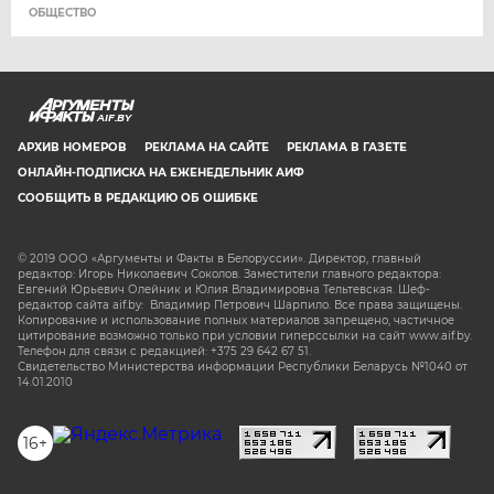
ОБЩЕСТВО
AIF.BY
АРХИВ НОМЕРОВ
РЕКЛАМА НА САЙТЕ
РЕКЛАМА В ГАЗЕТЕ
ОНЛАЙН-ПОДПИСКА НА ЕЖЕНЕДЕЛЬНИК АИФ
СООБЩИТЬ В РЕДАКЦИЮ ОБ ОШИБКЕ
© 2019 ООО «Аргументы и Факты в Белоруссии». Директор, главный
редактор: Игорь Николаевич Соколов. Заместители главного редактора:
Евгений Юрьевич Олейник и Юлия Владимировна Тельтевская. Шеф-
редактор сайта aif.by: Владимир Петрович Шарпило. Все права защищены.
Копирование и использование полных материалов запрещено, частичное
цитирование возможно только при условии гиперссылки на сайт www.aif.by.
Телефон для связи с редакцией: +375 29 642 67 51.
Свидетельство Министерства информации Республики Беларусь №1040 от
14.01.2010
16+