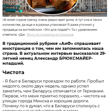
«В моей стране гречку очень редко едят дома. А тут она в таком
количестве, да еще и в разных упаковках! Я даже уточнил у
продавца на английском: «Это для людей?» Та с удивлением
ответила: «Да».
Фото из открытых источников
В традиционной рубрике «АиФ» спрашивает
иностранцев о том, чем им запомнилась наша
страна. В актуальном интервью высказался 29-
летний немец Александр БРЮКСМАЙЕР-
младший.
Чистота
- Я был в Беларуси проездом по работе. Пробыл
недолго, около двух недель, однако успел
заметить, чем Беларусь отличается от Германии.
Первое, что меня приятно поразило, – чистота на
улицах города Минска и хорошие дороги.
Почему-то я думал, что в Беларуси столкнусь с
совершенно иной картиной: в моем