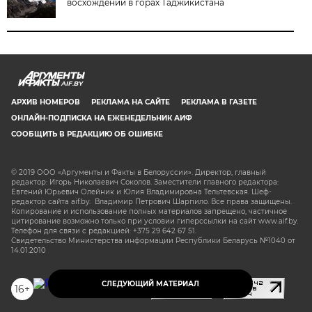
восхождении в горах Таджикистана
AIF.BY
АРХИВ НОМЕРОВ
РЕКЛАМА НА САЙТЕ
РЕКЛАМА В ГАЗЕТЕ
ОНЛАЙН-ПОДПИСКА НА ЕЖЕНЕДЕЛЬНИК АИФ
СООБЩИТЬ В РЕДАКЦИЮ ОБ ОШИБКЕ
© 2019 ООО «Аргументы и Факты в Белоруссии». Директор, главный
редактор: Игорь Николаевич Соколов. Заместители главного редактора:
Евгений Юрьевич Олейник и Юлия Владимировна Тельтевская. Шеф-
редактор сайта aif.by: Владимир Петрович Шарпило. Все права защищены.
Копирование и использование полных материалов запрещено, частичное
цитирование возможно только при условии гиперссылки на сайт www.aif.by.
Телефон для связи с редакцией: +375 29 642 67 51.
Свидетельство Министерства информации Республики Беларусь №1040 от
14.01.2010
СЛЕДУЮЩИЙ МАТЕРИАЛ
16+