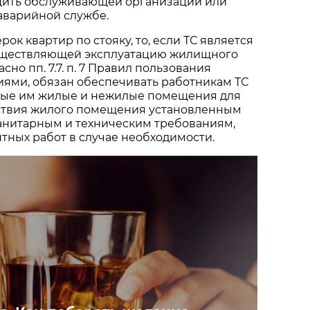
ить обслуживающей организации или
аварийной службе.
рок квартир по стояку, то, если ТС является
уществляющей эксплуатацию жилищного
асно пп. 7.7. п. 7 Правил пользования
ми, обязан обеспечивать работникам ТС
мые им жилые и нежилые помещения для
ствия жилого помещения установленным
анитарным и техническим требованиям,
ных работ в случае необходимости.