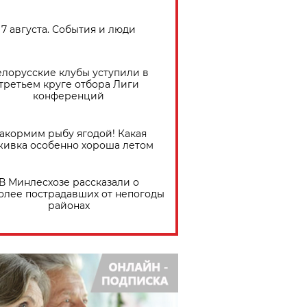
7 августа. События и люди
елорусские клубы уступили в
третьем круге отбора Лиги
конференций
акормим рыбу ягодой! Какая
живка особенно хороша летом
В Минлесхозе рассказали о
олее пострадавших от непогоды
районах