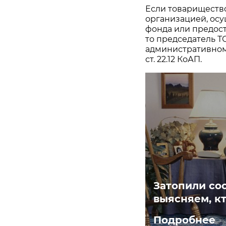
Если товарищество
организацией, ос
фонда или предос
то председатель Т
административном
ст. 22.12 КоАП.
Затопили со
выясняем, кт
Подробнее