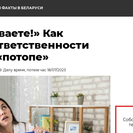
 ФАКТЫ В БЕЛАРУСИ
ваете!» Как
тветственности
«потопе»
. Делу время, потехе час 18/07/2023
Собо
т