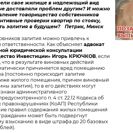
вели свое жилище в надлежащий вид
и не доставляли проблем другим? И можно
авление товарищества собственников
нтивные проверки квартир по стояку,
ть залития в будущем? Петрик, Минск
овников залития можно привлечь к
ответственности. Как объясняет
адвокат
ной юридической консультации
ество Инвестиции» Игорь КРЮЧКОВ
, если
, что в результате виновных действий
матически причиняется вред помещению
а (постоянно происходит залитие
иже жилого помещения, причем виновный
ны залития), то в его действиях могут
изнаки административного
едусмотренного п. 4 ст. 22.12 Кодекса об
 правонарушениях (КоАП) Республики
ние правил содержания жилых помещений
 гражданин может быть подвергнут
у взысканию в виде штрафа до 20 базовых
блей).