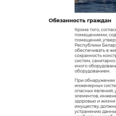
Обязанность граждан
Кроме того, соглас
помещениями, сод
помещений, утвер
Республики Беларус
обеспечивать в ж
сохранность конс
систем, санитарно-
иного оборудовани
оборудованием.
При обнаружении 
инженерных систе
опасных явлений,
элементов, инжене
здоровью и жизни
имуществу, должн
устранению данных