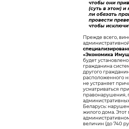
чтобы они при
(суть в этом) 
ли обязать пр
провести преве
чтобы исключи
Прежде всего, вин
административной 
специализирован
«Экономика Имущ
будет установлено
гражданина систе
другого гражданин
расположенного н
не устраняет причи
усматриваться пр
правонарушения, пр
административных
Беларусь: наруше
жилого дома. Этот
административном
величин (до 740 ру