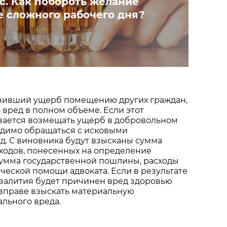
с. Как побороть желание
е сложного рабочего дня?
нивший ущерб помещению других граждан,
 вред в полном объеме. Если этот
вается возмещать ущерб в добровольном
одимо обращаться с исковыми
д. С виновника будут взысканы сумма
ходов, понесенных на определение
сумма государственной пошлины, расходы
ческой помощи адвоката. Если в результате
 залития будет причинен вред здоровью
 вправе взыскать материальную
льного вреда.