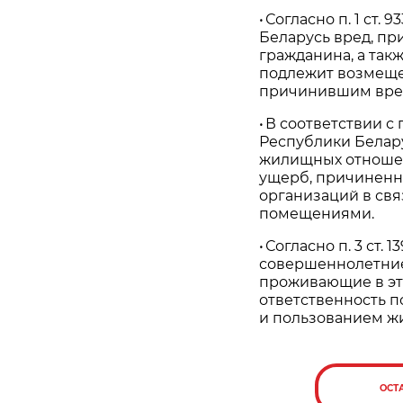
• Согласно п. 1 ст.
Беларусь вред, п
гражданина, а так
подлежит возмеще
причинившим вре
• В соответствии с 
Республики Белару
жилищных отношен
ущерб, причиненн
организаций в св
помещениями.
• Согласно п. 3 ст
совершеннолетние
проживающие в эт
ответственность п
и пользованием 
ОСТ