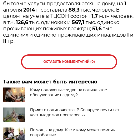
бытовые услуги предоставляются на дому, на
1
апреля
2014
г. составила
88,3
тыс. человек. В
целом на учете в ТЦСОН состоят
1,7
млн человек,
в т.ч.
126,6
тыс. одиноких и
567,1
тыс. одиноко
проживающих пожилых граждан;
51,6
тыс.
одиноких и одиноко проживающих инвалидов
I
и
II
гр.
ОСТАВИТЬ КОММЕНТАРИЙ (0)
Также вам может быть интересно
Кому положены скидки на социальное
обслуживание на дому?
Приют от одиночества. В Беларуси почти нет
частных домов престарелых
Помощь на дому. Как и кому может помочь
соцработник