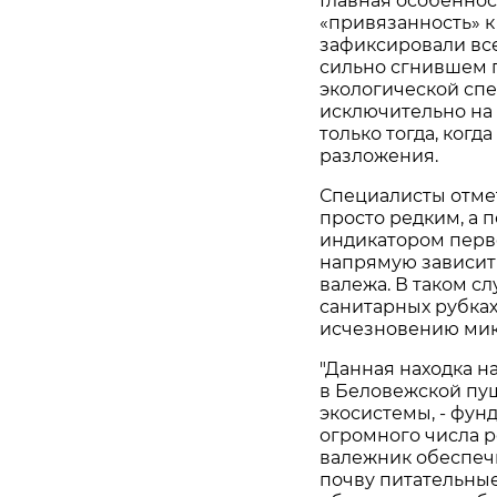
Главная особеннос
«привязанность» к
зафиксировали всег
сильно сгнившем п
экологической спе
исключительно на
только тогда, когд
разложения.
Специалисты отмет
просто редким, а 
индикатором перв
напрямую зависит
валежа. В таком с
санитарных рубках
исчезновению мик
"Данная находка н
в Беловежской пущ
экосистемы, - фун
огромного числа 
валежник обеспечи
почву питательные