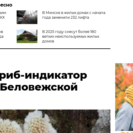
ресно
шим
В Минске в жилых домах с начала
ЖКХ
года заменили 232 лифта
ов
В 2025 году снесут более 180
да
ветхих неиспользуемых жилых
домов
риб-индикатор
 Беловежской