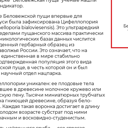
арке "Беловежская пуща" ученые нашли
ндикатор.
не Беловежской пущи впервые для
уси была зафиксирована Цифеллопория
Б
lloporia bialoviesensis). Это ультраредкий
ределами пущанского массива практически
в микологических базах данных числится
денный гербарный образец из
волжья России. Это означает, что на
 единственная в мире стабильно
одтвержденная популяция этого вида
ской пуще, в честь которой он и был
научный отдел нацпарка.
ллопории уникален: ее плодовые тела
вшее в древесине молочное кружево или
кую пену. Тысячи миниатюрных трубчатых
на гниющей древесине, образуя бело-
 Каждая такая воронка достигает в длину
молодом возрасте субстрат под ними
рачным и восковидно-студенистым.