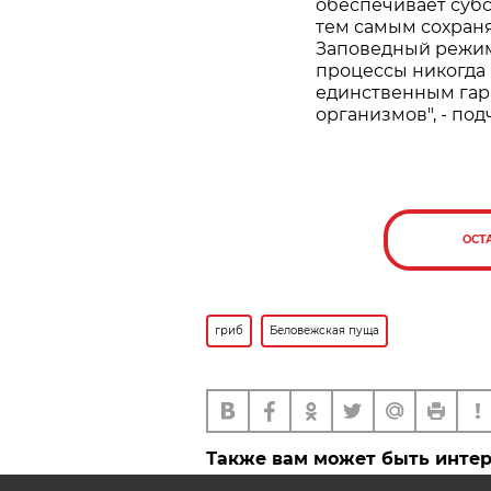
обеспечивает суб
тем самым сохран
Заповедный режим
процессы никогда 
единственным гар
организмов", - по
ОСТ
гриб
Беловежская пуща
Также вам может быть инте
Что за гриб-зомби обнару