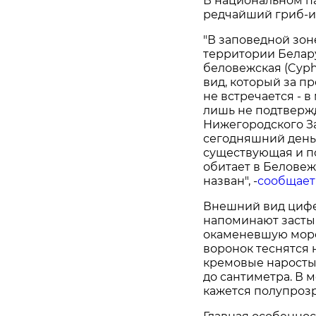
В национальном п
редчайший гриб-и
"В заповедной зо
территории Белар
беловежская (Cyphe
вид, который за п
не встречается - 
лишь не подтверж
Нижегородского За
сегодняшний день
существующая и п
обитает в Беловеж
назван", -
сообщает
Внешний вид цифе
напоминают засты
окаменевшую морс
воронок теснятся 
кремовые наросты.
до сантиметра. В 
кажется полупроз