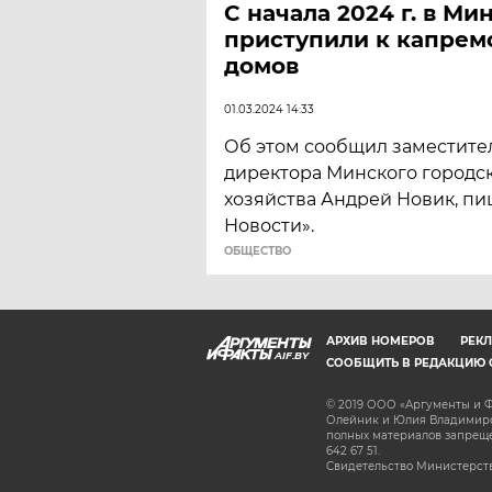
С начала 2024 г. в Ми
приступили к капрем
домов
01.03.2024 14:33
Об этом сообщил заместите
директора Минского городс
хозяйства Андрей Новик, пи
Новости».
ОБЩЕСТВО
АРХИВ НОМЕРОВ
РЕКЛ
AIF.BY
СООБЩИТЬ В РЕДАКЦИЮ 
© 2019 ООО «Аргументы и Ф
Олейник и Юлия Владимиров
полных материалов запрещен
642 67 51.
Свидетельство Министерств