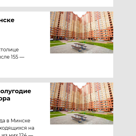
нске
 столице
исле 155 —
полугодие
ора
ода в Минске
аходящихся на
из них 124 —