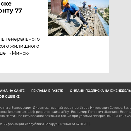
нске
онту 77
ль генерального
кого жилищного
шет «Минск-
АМА НА САЙТЕ
РЕКЛАМА В ГАЗЕТЕ
ОНЛАЙН-ПОДПИСКА НА ЕЖЕНЕДЕЛЬ
ОБ ОШИБКЕ
акты в Белоруссии». Директор, главный редактор: Игорь Николаевич Соколов. Зам
на Тельтевская. Шеф-редактор сайта aif.by: Владимир Петрович Шарпило. Все п
о, частичное цитирование возможно только при условии гиперссылки на сайт www.
а информации Республики Беларусь №1040 от 14.01.2010