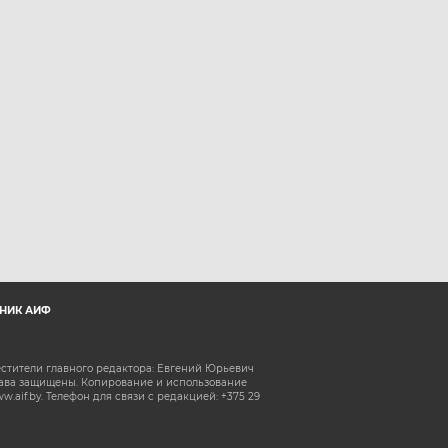
НИК АИФ
естители главного редактора: Евгений Юрьевич
рава защищены. Копирование и использование
aif.by. Телефон для связи с редакцией: +375 29