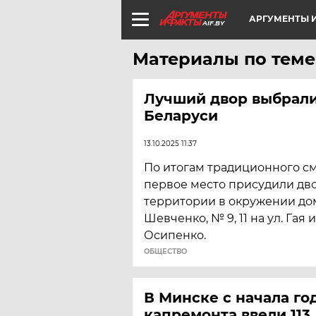
АРГУМЕНТЫ И
AIF.BY
Материалы по теме
Лучший двор выбрали
Беларуси
13.10.2025 11:37
По итогам традиционного с
первое место присудили дв
территории в окружении домо
Шевченко, № 9, 11 на ул. Гая и 
Осипенко.
ОБЩЕСТВО
В Минске с начала го
капремонта ввели 113