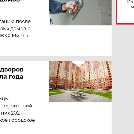
Из
м
тацию после
илых домов с
 «ЖКХ Минск
 дворов
ла года
ицы
х территорий
з них 202 —
кое городское