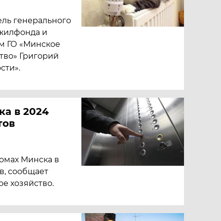
ель генерального
 жилфонда и
м ГО «Минское
тво» Григорий
сти».
ка в 2024
тов
омах Минска в
в, сообщает
е хозяйство.