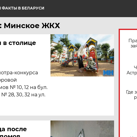
 ФАКТЫ В БЕЛАРУСИ
: Минское ЖКХ
Пра
 в столице
за
​
мотра-конкурса
Астр
оровой
в № 10, 12 на бул.
Где 
№ 28, 30, 32 на ул.
р
да после
 домов