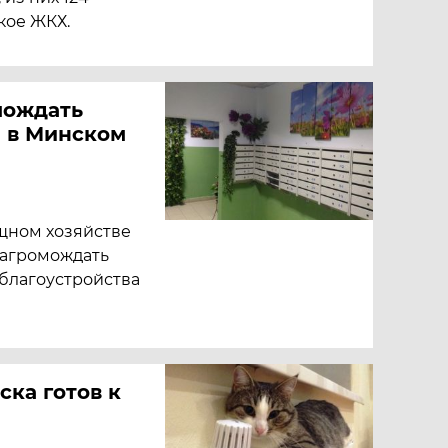
кое ЖКХ.
мождать
 в Минском
щном хозяйстве
загромождать
благоустройства
ка готов к