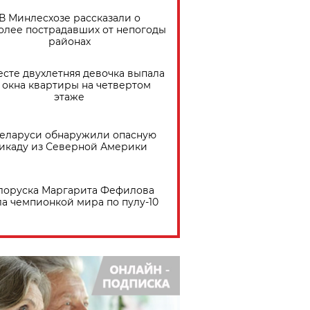
В Минлесхозе рассказали о
олее пострадавших от непогоды
районах
есте двухлетняя девочка выпала
 окна квартиры на четвертом
этаже
Беларуси обнаружили опасную
икаду из Северной Америки
лоруска Маргарита Фефилова
ла чемпионкой мира по пулу-10