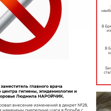
наиб
В Бр
из
В 
ц
Бе
ста
заместитель главного врача
 центра гигиены, эпидемиологии и
доровья Людмила НАРОЙЧИК.
овал внесение изменений в декрет №28,
м намечены очередные шаги в борьбе с