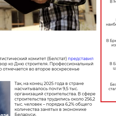
В 
наиб
В Бр
из
истический комитет (Белстат)
представил
В 
бзор ко Дню строителя. Профессиональный
ц
 отмечается во второе воскресенье
Так, на конец 2025 года в стране
Бе
насчитывалось почти 9,5 тыс.
ста
организаций строительства. В сфере
строительства трудились около 256,2
тыс. человек – порядка 6,2% общего
количества занятых в экономике
Беларуси.
2026