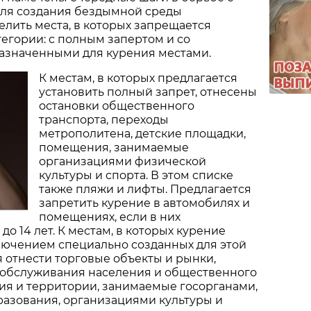
Для создания бездымной среды
елить места, в которых запрещается
тегории: с полным запертом и со
азначенными для курения местами.
К местам, в которых предлагается
установить полный запрет, отнесены
остановки общественного
транспорта, переходы
метрополитена, детские площадки,
помещения, занимаемые
организациями физической
культуры и спорта. В этом списке
также пляжи и лифты. Предлагается
запретить курение в автомобилях и
помещениях, если в них
до 14 лет. К местам, в которых курение
лючением специально созданных для этой
я отнести торговые объекты и рынки,
 обслуживания населения и общественного
ия и территории, занимаемые госорганами,
азования, организациями культуры и