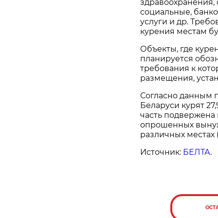
здравоохранения, 
социальные, банко
услуги и др. Треб
курения местам бу
Объекты, где куре
планируется обоз
требования к котор
размещения, уста
Согласно данным 
Беларуси курят 27
часть подвержена 
опрошенных вынуж
различных местах (д
Источник:
БЕЛТА
.
ОСТ