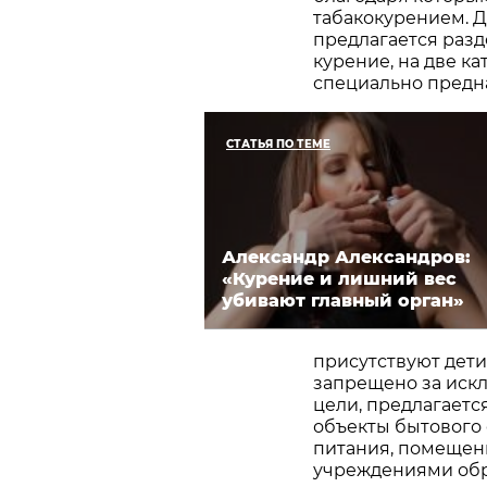
табакокурением. 
предлагается разд
курение, на две ка
специально предн
СТАТЬЯ ПО ТЕМЕ
Александр Александров:
«Курение и лишний вес
убивают главный орган»
присутствуют дети 
запрещено за иск
цели, предлагаетс
объекты бытового
питания, помещен
учреждениями обр