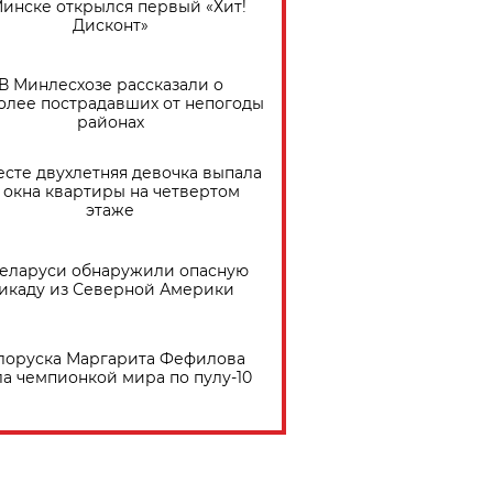
Минске открылся первый «Хит!
Дисконт»
В Минлесхозе рассказали о
олее пострадавших от непогоды
районах
есте двухлетняя девочка выпала
 окна квартиры на четвертом
этаже
Беларуси обнаружили опасную
икаду из Северной Америки
лоруска Маргарита Фефилова
ла чемпионкой мира по пулу-10