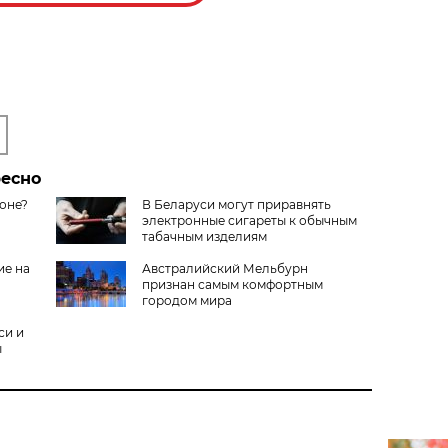
ресно
коне?
В Беларуси могут приравнять
электронные сигареты к обычным
табачным изделиям
ие на
Австралийский Мельбурн
признан самым комфортным
городом мира
си и
ы