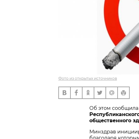
Фото из открытых источников
Об этом сообщила
Республиканского
общественного з
Минздрав инициир
благодаря которы