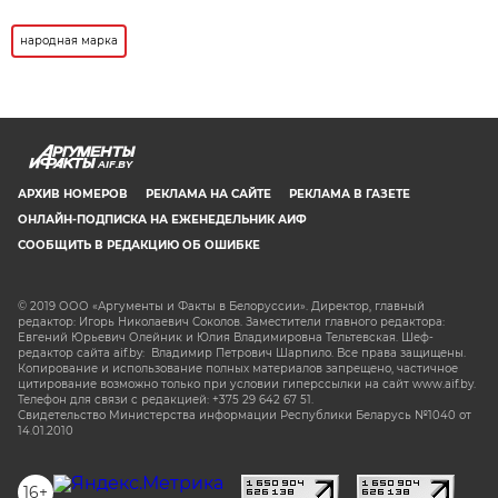
народная марка
AIF.BY
АРХИВ НОМЕРОВ
РЕКЛАМА НА САЙТЕ
РЕКЛАМА В ГАЗЕТЕ
ОНЛАЙН-ПОДПИСКА НА ЕЖЕНЕДЕЛЬНИК АИФ
СООБЩИТЬ В РЕДАКЦИЮ ОБ ОШИБКЕ
© 2019 ООО «Аргументы и Факты в Белоруссии». Директор, главный
редактор: Игорь Николаевич Соколов. Заместители главного редактора:
Евгений Юрьевич Олейник и Юлия Владимировна Тельтевская. Шеф-
редактор сайта aif.by: Владимир Петрович Шарпило. Все права защищены.
Копирование и использование полных материалов запрещено, частичное
цитирование возможно только при условии гиперссылки на сайт www.aif.by.
Телефон для связи с редакцией: +375 29 642 67 51.
Свидетельство Министерства информации Республики Беларусь №1040 от
14.01.2010
16+