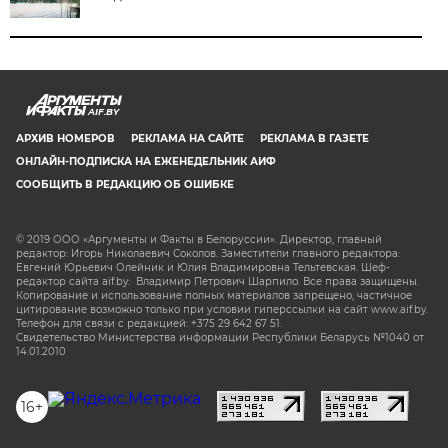
AIF.BY
АРХИВ НОМЕРОВ
РЕКЛАМА НА САЙТЕ
РЕКЛАМА В ГАЗЕТЕ
ОНЛАЙН-ПОДПИСКА НА ЕЖЕНЕДЕЛЬНИК АИФ
СООБЩИТЬ В РЕДАКЦИЮ ОБ ОШИБКЕ
© 2019 ООО «Аргументы и Факты в Белоруссии». Директор, главный
редактор: Игорь Николаевич Соколов. Заместители главного редактора:
Евгений Юрьевич Олейник и Юлия Владимировна Тельтевская. Шеф-
редактор сайта aif.by: Владимир Петрович Шарпило. Все права защищены.
Копирование и использование полных материалов запрещено, частичное
цитирование возможно только при условии гиперссылки на сайт www.aif.by.
Телефон для связи с редакцией: +375 29 642 67 51.
Свидетельство Министерства информации Республики Беларусь №1040 от
14.01.2010
16+