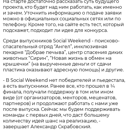
На старте достаточно рассказать суть будущего
проекта, кто будет над ним работать, как именно
и зачем. Уточнить информацию о подаче заявки
можно в официальных социальных сетях или по
телефону. Кроме того, на сайте есть тест, который
подскажет, подходит ли идея для конкурса.
Среди выпускников Social Weekend - поисково-
спасательный отряд “Ангел”, инклюзивная
пекарня “Добрае печыва”, центр спасения диких
животных “Сирин”, “Новая жизнь в обмен на
крышечки” (на вырученные деньги от сдачи
пластика оказывают адресную помощь) и другие.
- В Social Weekend нет победителей и пьедестала,
а есть выпускники. Ранее все, кто прошел в ¼
финала, получали поддержку в том или ином
виде (от организаторов, менторов, меценатов,
партнеров) и продолжают работать с нами уже
после выпуска. Сейчас мы будем поддерживать
команды с первых дней, что даст большему
количеству идей шанс на реализацию, -
завершает Александр Скрабовский.