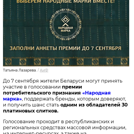
Татьяна Лазарева.
/
АиФ
До 7 сентября жители Беларуси могут принять
участие в голосовании
п
ремии
потребительского признания
«Народная
марка»
, поддержать бренды, которым доверяют,
и получить шанс стать
одним из обладателей 30
платиновых слитков.
Голосование проходит в республиканских и
региональных средствах массовой информации,
на интернет-ресурсах, а также на