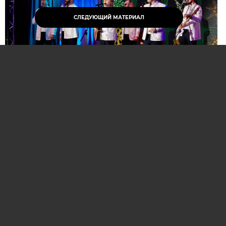
СЛЕДУЮЩИЙ МАТЕРИАЛ
Нажмите для увеличения. Фото:
АиФ
Компании и бренды, которые по итогам
народного голосования станут победителями,
призерами и финалистами премии «Народная
марка», получат широкое освещение в
республиканских и региональных средствах
массовой информации. Торжественная
церемония награждения состоится в начале
декабря в Национальной библиотеке Беларуси.
Телевизионная версия церемонии будет
традиционно транслироваться в прайм-тайм на
Восьмом телеканале в период новогодних и