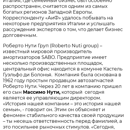
Италия, где семейный бизнес был особенно
распространен, считается одним из самых
богатых регионов Западной Европы.
Корреспонденту «АиФ» удалось побывать на
некоторые предприятиях Италии и услышать
рассуждения экспертов о том, что делает бизнес
долговечным.
Роберто Нути Груп (Roberto Nuti group) –
известный мировой производитель
амортизаторов SABO. Предприятие имеет
несколько производственных площадок,
центральный офис находится в комунне Кастель
Гуэльфо ди Болонья. Компания была основана в
1962 году простым продавцом автозапчастей
Роберто Нути. Через 20 лет в компанию пришел
его сын
Массимо
Нути
,
который сегодня
является ее управляющим директором.
«История нашей компании – это история нашей
семьи», - говорит он. Этим он объясняет и
феномен стабильного качества своей продукции
– ты несешь ответственность перед фамилией, а
это посильнее рыночных стимулов. «Сегодня,