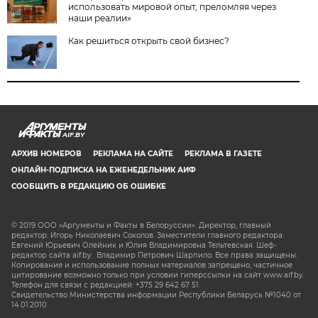
использовать мировой опыт, преломляя через
наши реалии»
Как решиться открыть свой бизнес?
AIF.BY
АРХИВ НОМЕРОВ
РЕКЛАМА НА САЙТЕ
РЕКЛАМА В ГАЗЕТЕ
ОНЛАЙН-ПОДПИСКА НА ЕЖЕНЕДЕЛЬНИК АИФ
СООБЩИТЬ В РЕДАКЦИЮ ОБ ОШИБКЕ
© 2019 ООО «Аргументы и Факты в Белоруссии». Директор, главный
редактор: Игорь Николаевич Соколов. Заместители главного редактора:
Евгений Юрьевич Олейник и Юлия Владимировна Тельтевская. Шеф-
редактор сайта aif.by: Владимир Петрович Шарпило. Все права защищены.
Копирование и использование полных материалов запрещено, частичное
цитирование возможно только при условии гиперссылки на сайт www.aif.by.
Телефон для связи с редакцией: +375 29 642 67 51.
Свидетельство Министерства информации Республики Беларусь №1040 от
14.01.2010