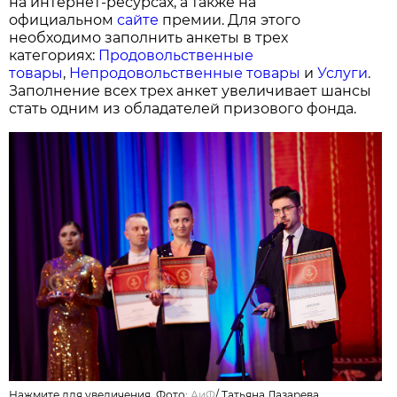
на интернет-ресурсах, а также на
официальном
сайте
премии. Для этого
необходимо заполнить анкеты в трех
категориях:
Продовольственные
товары
,
Непродовольственные товары
и
Услуги
.
Заполнение всех трех анкет увеличивает шансы
стать одним из обладателей призового фонда.
Нажмите для увеличения. Фото:
АиФ
/
Татьяна Лазарева.