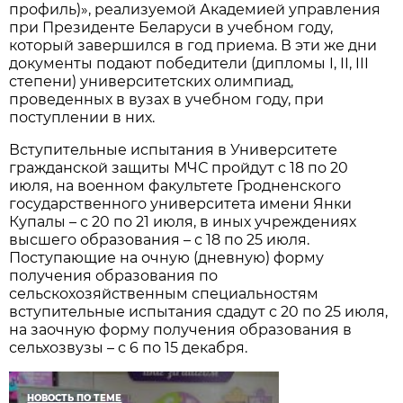
профиль)», реализуемой Академией управления
при Президенте Беларуси в учебном году,
который завершился в год приема. В эти же дни
документы подают победители (дипломы I, II, III
степени) университетских олимпиад,
проведенных в вузах в учебном году, при
поступлении в них.
Вступительные испытания в Университете
гражданской защиты МЧС пройдут с 18 по 20
июля, на военном факультете Гродненского
государственного университета имени Янки
Купалы – с 20 по 21 июля, в иных учреждениях
высшего образования – с 18 по 25 июля.
Поступающие на очную (дневную) форму
получения образования по
сельскохозяйственным специальностям
вступительные испытания сдадут с 20 по 25 июля,
на заочную форму получения образования в
сельхозвузы – с 6 по 15 декабря.
НОВОСТЬ ПО ТЕМЕ