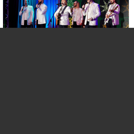
Нажмите для увеличения. Фото:
АиФ
Компании и бренды, которые по итогам
народного голосования станут победителями,
призерами и финалистами премии «Народная
марка», получат широкое освещение в
республиканских и региональных средствах
массовой информации. Торжественная
церемония награждения состоится в начале
декабря в Национальной библиотеке Беларуси.
Телевизионная версия церемонии будет
традиционно транслироваться в прайм-тайм на
Восьмом телеканале в период новогодних и