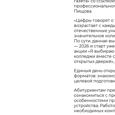
газета» со ссылко
профессиональног
Пищова.
«Цифры говорят о 
возрастает с кажд
отечественные уни
значительное коли
По сути, данная в
— 2026 и старт уж
акции «Я выбираю 
колледжи вместе с
открытых дверей»
Единый день откр
форматов: знаком
целевой подготовк
Абитуриентам пре
ознакомиться с п
особенностями пр
устройства. Работ
необходимых комп