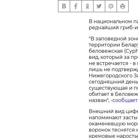
В национальном п
редчайший гриб-и
"В заповедной зо
территории Белар
беловежская (Cyphe
вид, который за п
не встречается - 
лишь не подтверж
Нижегородского За
сегодняшний день
существующая и п
обитает в Беловеж
назван", -
сообщает
Внешний вид цифе
напоминают засты
окаменевшую морс
воронок теснятся 
кремовые наросты.