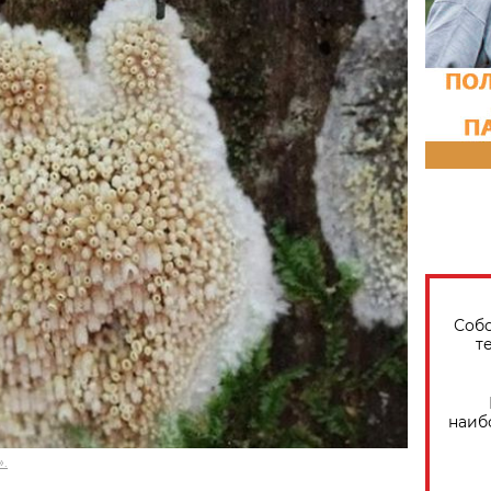
Собо
т
наиб
.