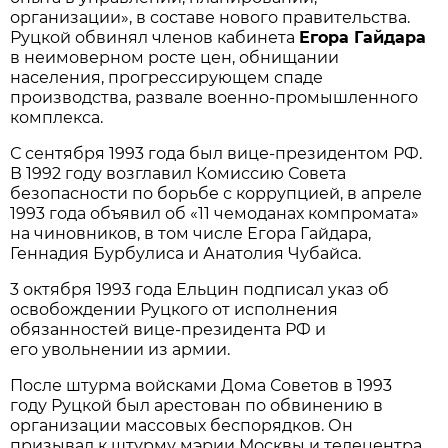
организации», в составе нового правительства.
Руцкой обвинял членов кабинета
Егора Гайдара
в неимоверном росте цен, обнищании
населения, прогрессирующем спаде
производства, развале военно-промышленного
комплекса.
С сентября 1993 года был вице-президентом РФ.
В 1992 году возглавил Комиссию Совета
безопасности по борьбе с коррупцией, в апреле
1993 года объявил об «11 чемоданах компромата»
на чиновников, в том числе Егора Гайдара,
Геннадия Бурбулиса и Анатолия Чубайса.
3 октября 1993 года Ельцин подписал указ об
освобождении Руцкого от исполнения
обязанностей вице-президента РФ и
его увольнении из армии.
После штурма войсками Дома Советов в 1993
году Руцкой был арестован по обвинению в
организации массовых беспорядков. Он
призывал к штурму мэрии Москвы и телецентра