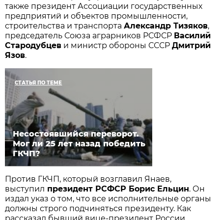
также президент Ассоциации государственных
предприятий и объектов промышленности,
строительства и транспорта
Александр Тизяков
,
председатель Союза аграрников РСФСР
Василий
Стародубцев
и министр обороны СССР
Дмитрий
Язов
.
СТАТЬЯ ПО ТЕМЕ
Несостоявшийся переворот.
Мог ли 25 лет назад победить
ГКЧП?
Против ГКЧП, который возглавил Янаев,
выступил
президент РСФСР Борис Ельцин
. Он
издал указ о том, что все исполнительные органы
должны строго подчиняться президенту. Как
рассказал бывший вице-президент России