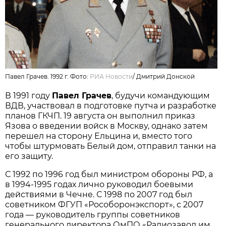
Павел Грачев. 1992 г. Фото:
РИА Новости
/
Дмитрий Донской
В 1991 году
Павел Грачев
, будучи командующим
ВДВ, участвовал в подготовке путча и разработке
планов ГКЧП. 19 августа он выполнил приказ
Язова о введении войск в Москву, однако затем
перешел на сторону Ельцина и, вместо того
чтобы штурмовать Белый дом, отправил танки на
его защиту.
С 1992 по 1996 год был министром обороны РФ, а
в 1994-1995 годах лично руководил боевыми
действиями в Чечне. С 1998 по 2007 год был
советником ФГУП «Рособоронэкспорт», с 2007
года — руководитель группы советников
генерального директора ОмПО «Радиозавод им.