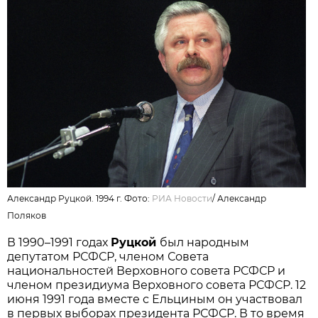
Александр Руцкой. 1994 г. Фото:
РИА Новости
/
Александр
Поляков
В 1990–1991 годах
Руцкой
был народным
депутатом РСФСР, членом Совета
национальностей Верховного совета РСФСР и
членом президиума Верховного совета РСФСР. 12
июня 1991 года вместе с Ельциным он участвовал
в первых выборах президента РСФСР. В то время