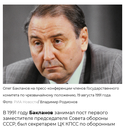
Олег Бакланов на пресс-конференции членов Государственного
комитета по чрезвычайному положению, 19 августа 1991 года.
Фото:
РИА Новости
/
Владимир Родионов
В 1991 году
Бакланов
занимал пост первого
заместителя председателя Совета обороны
СССР, был секретарем ЦК КПСС по оборонным