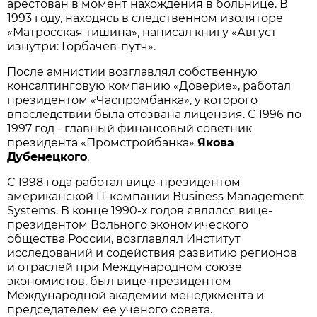
арестован в момент нахождения в больнице. В
1993 году, находясь в следственном изоляторе
«Матросская тишина», написал книгу «Август
изнутри: Горбачев-путч».
После амнистии возглавлял собственную
консалтинговую компанию «Доверие», работал
президентом «Часпромбанка», у которого
впоследствии была отозвана лицензия. С 1996 по
1997 год - главный финансовый советник
президента «Промстройбанка»
Якова
Дубенецкого
.
С 1998 года работал вице-президентом
американской IT-компании Вusiness Мanagement
Systems. В конце 1990-х годов являлся вице-
президентом Вольного экономического
общества России, возглавлял Институт
исследований и содействия развитию регионов
и отраслей при Международном союзе
экономистов, был вице-президентом
Международной академии менеджмента и
председателем ее ученого совета.