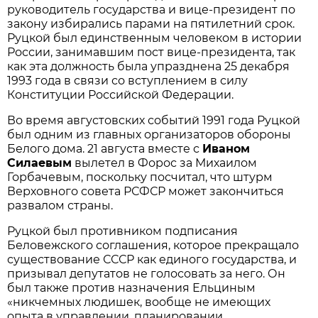
руководитель государства и вице-президент по
закону избирались парами на пятилетний срок.
Руцкой был единственным человеком в истории
России, занимавшим пост вице-президента, так
как эта должность была упразднена 25 декабря
1993 года в связи со вступлением в силу
Конституции Российской Федерации.
Во время августовских событий 1991 года Руцкой
был одним из главных организаторов обороны
Белого дома. 21 августа вместе с
Иваном
Силаевым
вылетел в Форос за Михаилом
Горбачевым, поскольку посчитал, что штурм
Верховного совета РСФСР может закончиться
развалом страны.
Руцкой был противником подписания
Беловежского соглашения, которое прекращало
существование СССР как единого государства, и
призывал депутатов не голосовать за него. Он
был также против назначения Ельциным
«никчемных людишек, вообще не имеющих
опыта в управлении, планировании,