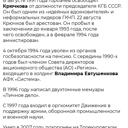
В августе 1991 года Горбачев освободил
Крючкова
от должности председателя КГБ СССР.
Он был одним из «идейных вдохновителей» и
неформальных лидеров ГКЧП. 22 августа
Крючков был арестован. Он пробыл в
заключении до января 1993 года, после
чего освобожден, а в феврале 1994 года
амнистирован.
4 октября 1994 года уволен из органов
госбезопасности на пенсию. С середины 1990-х
годов был членом Совета директоров
акционерного общества (АО) «Регион»,
входящего в холдинг
Владимира Евтушенкова
АФК «Система».
В 1996 году написал двухтомные мемуары
«Личное дело».
С 1997 года входил в оргкомитет Движения в
поддержку армии, оборонной промышленности
и военной науки.
Умер в 2007 году, похоронен на Троекуровском