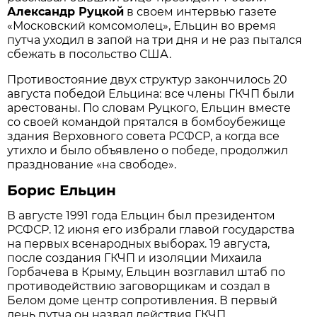
Александр Руцкой
в своем интервью газете
«Московский комсомолец», Ельцин во время
путча уходил в запой на три дня и не раз пытался
сбежать в посольство США.
Противостояние двух структур закончилось 20
августа победой Ельцина: все члены ГКЧП были
арестованы. По словам Руцкого, Ельцин вместе
со своей командой прятался в бомбоубежище
здания Верховного совета РСФСР, а когда все
утихло и было объявлено о победе, продолжил
празднование «на свободе».
Борис Ельцин
В августе 1991 года Ельцин был президентом
РСФСР. 12 июня его избрали главой государства
на первых всенародных выборах. 19 августа,
после создания ГКЧП и изоляции Михаила
Горбачева в Крыму, Ельцин возглавил штаб по
противодействию заговорщикам и создал в
Белом доме центр сопротивления. В первый
день путча он назвал действия ГКЧП