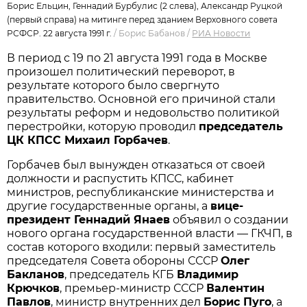
Борис Ельцин, Геннадий Бурбулис (2 слева), Александр Руцкой
(первый справа) на митинге перед зданием Верховного совета
РСФСР. 22 августа 1991 г.
/
Борис Бабанов
/
РИА Новости
В период с 19 по 21 августа 1991 года в Москве
произошел политический переворот, в
результате которого было свергнуто
правительство. Основной его причиной стали
результаты реформ и недовольство политикой
перестройки, которую проводил
председатель
ЦК КПСС Михаил Горбачев
.
Горбачев был вынужден отказаться от своей
должности и распустить КПСС, кабинет
министров, республиканские министерства и
другие государственные органы, а
вице-
президент Геннадий Янаев
объявил о создании
нового органа государственной власти — ГКЧП, в
состав которого входили: первый заместитель
председателя Совета обороны СССР
Олег
Бакланов
, председатель КГБ
Владимир
Крючков
, премьер-министр СССР
Валентин
Павлов
, министр внутренних дел
Борис Пуго
, а