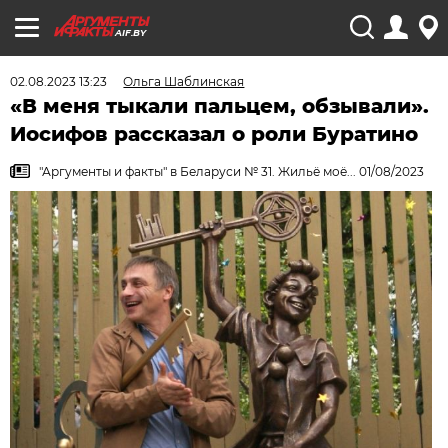
AIF.BY
02.08.2023 13:23
Ольга Шаблинская
«В меня тыкали пальцем, обзывали».
Иосифов рассказал о роли Буратино
"Аргументы и факты" в Беларуси № 31. Жильё моё... 01/08/2023