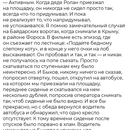
— Активным. Когда дядя Ролан приезжал
на площадку, он никогда не сидел просто так,
всегда что-то придумывал. И пока
не реализует то, что напридумывал,
не успокаивался. Я помню замечательный случай
на Байдарских воротах, когда снимали в Крыму,
в районе Фороса. В фильме есть эпизод, где
он съезжает по лестнице: «Подайте бедному
слепому коту», и в конце у него очки на лоб
выскакивают. Он пробовал и так, и так — и никак
не получалось на попе съехать. Просто
скатываться по ступенькам ему было
неинтересно. И Быков, никому ничего не сказав,
попросил отвертку, пошел, открутил на автобусе,
на котором мы приезжали на площадку,
переднее сиденье и скатывался на нем
несколько дублей, попросив оператора снимать
так, чтоб сиденья не было видно. И все бы
прекрасно, но с обеда вернулся водитель
автобуса и обнаружил, что одно кресло
отсутствует. К тому времени сиденье после
спусков было порвано в хлам. Водитель