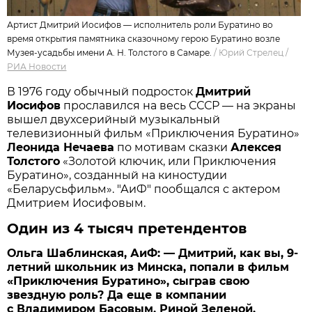
Артист Дмитрий Иосифов — исполнитель роли Буратино во
время открытия памятника сказочному герою Буратино возле
Музея-усадьбы имени А. Н. Толстого в Самаре.
/
Юрий Стрелец
/
РИА Новости
В 1976 году обычный подросток
Дмитрий
Иосифов
прославился на весь СССР — на экраны
вышел двухсерийный музыкальный
телевизионный фильм «Приключения Буратино»
Леонида Нечаева
по мотивам сказки
Алексея
Толстого
«Золотой ключик, или Приключения
Буратино», созданный на киностудии
«Беларусьфильм». "АиФ" пообщался с актером
Дмитрием Иосифовым.
Один из 4 тысяч претендентов
Ольга Шаблинская, АиФ: — Дмитрий, как вы, 9-
летний школьник из Минска, попали в фильм
«Приключения Буратино», сыграв свою
звездную роль? Да еще в компании
с Владимиром Басовым, Риной Зеленой,