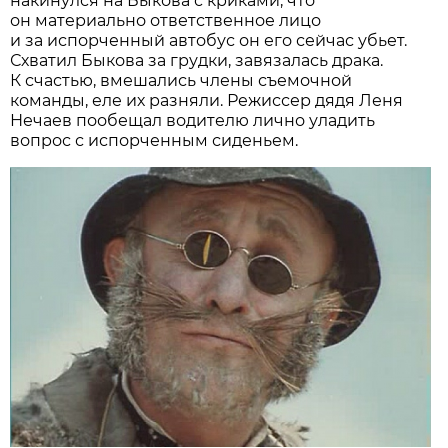
накинулся на Быкова с криками, что
он материально ответственное лицо
и за испорченный автобус он его сейчас убьет.
Схватил Быкова за грудки, завязалась драка.
К счастью, вмешались члены съемочной
команды, еле их разняли. Режиссер дядя Леня
Нечаев пообещал водителю лично уладить
вопрос с испорченным сиденьем.