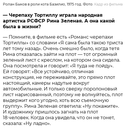
Ролан Быков в роли кота Базилио, 1975 год. Фото:
Кадр из фильма
— Черепаху Тортиллу играла народная
артистка РСФСР Рина Зеленая. А она какой
была в жизни?
— Помните, в фильме есть «Романс черепахи
Тортиллы» со словами «Я сама была такою триста
лет тому назад». Очень смешно было, когда тетя
Рина отказалась зайти на плот — тот огромный
зеленый лист с креслом, на котором она сидела.
Она посмотрела и говорит: «Я туда не пойду».
Ей говорят: «Все устойчиво, отличная
конструкция, не переживайте, это прямо плот
настоящий, камеры надутые вокруг
автомобильные. И только сверху поролоновый
лист нарисованный, поэтому не волнуйтесь, плот
выдержит кого угодно, хоть всю съемочную
группу». Рина Зеленая ответила: «Ну покажите».
И художнику пришлось загнать на плот
18 человек. Когда она увидела, что он не тонет,
сказала: «Ну ладно».