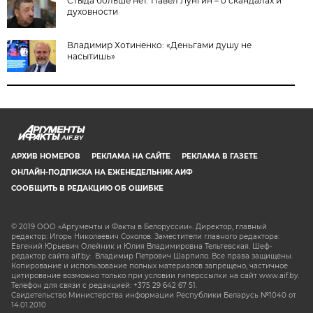
Стыда больше нет. Павел Лунгин – о скандалах и
духовности
Владимир Хотиненко: «Деньгами душу не
насытишь»
AIF.BY
АРХИВ НОМЕРОВ
РЕКЛАМА НА САЙТЕ
РЕКЛАМА В ГАЗЕТЕ
ОНЛАЙН-ПОДПИСКА НА ЕЖЕНЕДЕЛЬНИК АИФ
СООБЩИТЬ В РЕДАКЦИЮ ОБ ОШИБКЕ
© 2019 ООО «Аргументы и Факты в Белоруссии». Директор, главный
редактор: Игорь Николаевич Соколов. Заместители главного редактора:
Евгений Юрьевич Олейник и Юлия Владимировна Тельтевская. Шеф-
редактор сайта aif.by: Владимир Петрович Шарпило. Все права защищены.
Копирование и использование полных материалов запрещено, частичное
цитирование возможно только при условии гиперссылки на сайт www.aif.by.
Телефон для связи с редакцией: +375 29 642 67 51.
Свидетельство Министерства информации Республики Беларусь №1040 от
14.01.2010