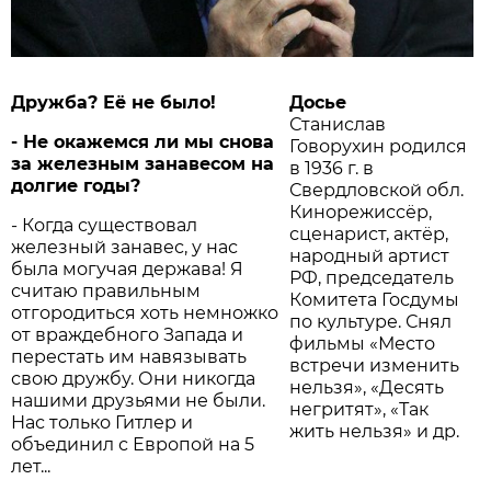
Дружба? Её не было!
Досье
Станислав
- Не окажемся ли мы снова
Говорухин родился
за железным занавесом на
в 1936 г. в
долгие годы?
Свердловской обл.
Кинорежиссёр,
- Когда существовал
сценарист, актёр,
железный занавес, у нас
народный артист
была могучая держава! Я
РФ, председатель
считаю правильным
Комитета Госдумы
отгородиться хоть немножко
по культуре. Снял
от враждебного Запада и
фильмы «Место
перестать им навязывать
встречи изменить
свою дружбу. Они никогда
нельзя», «Десять
нашими друзьями не были.
негритят», «Так
Нас только Гитлер и
жить нельзя» и др.
объединил с Европой на 5
лет...