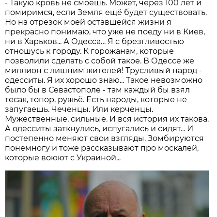
- Такую кровь не смоешь. Может, через 100 лет и
помиримся, если Земля ещё будет существовать.
Но на отрезок моей оставшейся жизни я
прекрасно понимаю, что уже не поеду ни в Киев,
ни в Харьков... А Одесса… Я с брезгливостью
отношусь к городу. К горожанам, которые
позволили сделать с собой такое. В Одессе же
миллион с лишним жителей! Трусливый народ -
одесситы. Я их хорошо знаю... Такое невозможно
было бы в Севастополе - там каждый бы взял
тесак, топор, ружьё. Есть народы, которые не
запугаешь. Чеченцы. Или керченцы.
Мужественные, сильные. И вся история их такова.
А одесситы заткнулись, испугались и сидят... И
постепенно меняют свои взгляды. Зомбируются
понемногу и тоже рассказывают про москалей,
которые воюют с Украиной...