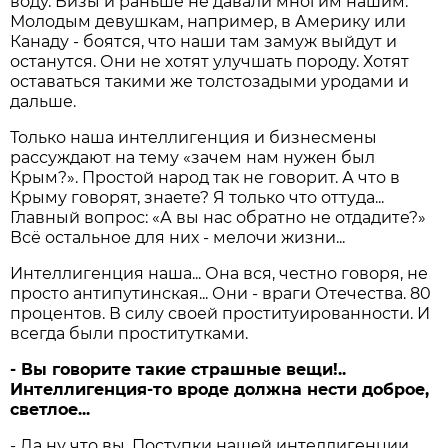
воду. Визы и раньше не давали многим нашим.
Молодым девушкам, например, в Америку или
Канаду - боятся, что наши там замуж выйдут и
останутся. Они не хотят улучшать породу. Хотят
оставаться такими же толстозадыми уродами и
дальше.
Только наша интеллигенция и бизнесмены
рассуждают на тему «зачем нам нужен был
Крым?». Простой народ так не говорит. А что в
Крыму говорят, знаете? Я только что оттуда...
Главный вопрос: «А вы нас обратно не отдадите?»
Всё остальное для них - мелочи жизни...
Интеллигенция наша... Она вся, честно говоря, не
просто антипутинская... Они - враги Отечества. 80
процентов. В силу своей проституированности. И
всегда были проститутками.
- Вы говорите такие страшные вещи!..
Интеллигенция-то вроде должна нести доброе,
светлое...
- Да ну что вы. Поступки нашей интеллигенции