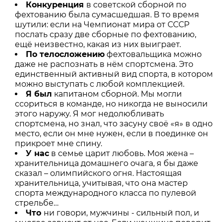
Конкуренция
в советской сборной по
фехтованию была сумасшедшая. В то время
шутили: если на Чемпионат мира от СССР
послать сразу две сборные по фехтованию,
ещё неизвестно, какая из них выиграет.
По телосложению
фехтовальщика можно
даже не распознать в нём спортсмена. Это
единственный активный вид спорта, в котором
можно выступать с любой комплекцией.
Я был
капитаном сборной. Мы могли
ссориться в команде, но никогда не выносили
этого наружу. Я мог недолюбливать
спортсмена, но знал, что засуну своё «я» в одно
место, если он мне нужен, если в поединке он
прикроет мне спину.
У нас
в семье царит любовь. Моя жена –
хранительница домашнего очага, я бы даже
сказал – олимпийского огня. Настоящая
хранительница, учитывая, что она мастер
спорта международного класса по пулевой
стрельбе…
Что
ни говори, мужчины - сильный пол, и