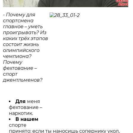
- Почему для
спортсмена
главное – уметь
проигрывать? Из
каких трёх этапов
состоит жизнь
олимпийского
чемпиона?
Почему
фехтование –
спорт
джентльменов?
Для
меня
фехтование –
наркотик.
В нашем
спорте
принято: если ты наносишь сопернику укол,