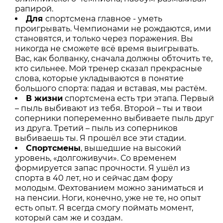
рапирой.
Для
спортсмена главное - уметь
проигрывать. Чемпионами не рождаются, ими
становятся, и только через поражения. Вы
никогда не сможете всё время выигрывать.
Вас, как болванку, сначала должны обточить те,
кто сильнее. Мой тренер сказал прекрасные
слова, которые укладываются в понятие
большого спорта: падая и вставая, мы растём.
В жизни
спортсмена есть три этапа. Первый
– пыль выбивают из тебя. Второй – ты и твои
соперники попеременно выбиваете пыль друг
из друга. Третий – пыль из соперников
выбиваешь ты. Я прошёл все эти стадии.
Спортсмены
, вышедшие на высокий
уровень, «долгоживучи». Со временем
формируется запас прочности. Я ушёл из
спорта в 40 лет, но и сейчас дам фору
молодым. Фехтованием можно заниматься и
на пенсии. Ноги, конечно, уже не те, но опыт
есть опыт. Я всегда смогу поймать момент,
который сам же и создам.