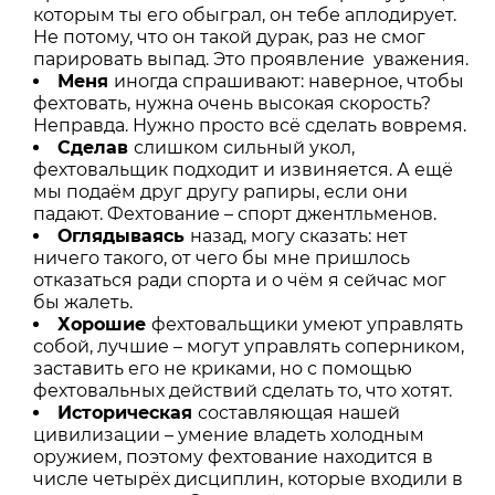
которым ты его обыграл, он тебе аплодирует.
Не потому, что он такой дурак, раз не смог
парировать выпад. Это проявление уважения.
Меня
иногда спрашивают: наверное, чтобы
фехтовать, нужна очень высокая скорость?
Неправда. Нужно просто всё сделать вовремя.
Сделав
слишком сильный укол,
фехтовальщик подходит и извиняется. А ещё
мы подаём друг другу рапиры, если они
падают. Фехтование – спорт джентльменов.
Оглядываясь
назад, могу сказать: нет
ничего такого, от чего бы мне пришлось
отказаться ради спорта и о чём я сейчас мог
бы жалеть.
Хорошие
фехтовальщики умеют управлять
собой, лучшие – могут управлять соперником,
заставить его не криками, но с помощью
фехтовальных действий сделать то, что хотят.
Историческая
составляющая нашей
цивилизации – умение владеть холодным
оружием, поэтому фехтование находится в
числе четырёх дисциплин, которые входили в