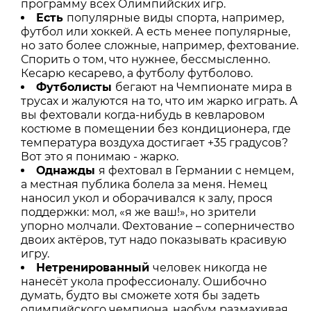
программу всех Олимпийских игр.
Есть
популярные виды спорта, например,
футбол или хоккей. А есть менее популярные,
но зато более сложные, например, фехтование.
Спорить о том, что нужнее, бессмысленно.
Кесарю кесарево, а футболу футболово.
Футболисты
бегают на Чемпионате мира в
трусах и жалуются на то, что им жарко играть. А
вы фехтовали когда-нибудь в кевларовом
костюме в помещении без кондиционера, где
температура воздуха достигает +35 градусов?
Вот это я понимаю - жарко.
Однажды
я фехтовал в Германии с немцем,
а местная публика болела за меня. Немец
наносил укол и оборачивался к залу, прося
поддержки: мол, «я же ваш!», но зрители
упорно молчали. Фехтование – соперничество
двоих актёров, тут надо показывать красивую
игру.
Нетренированный
человек никогда не
нанесёт укола профессионалу. Ошибочно
думать, будто вы сможете хотя бы задеть
олимпийского чемпиона, наобум размахивая