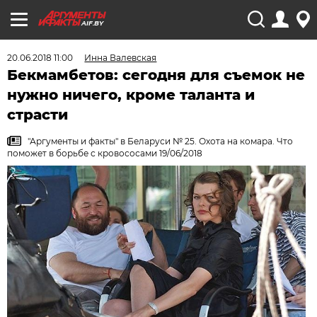
AIF.BY
20.06.2018 11:00
Инна Валевская
Бекмамбетов: сегодня для съемок не
нужно ничего, кроме таланта и
страсти
"Аргументы и факты" в Беларуси № 25. Охота на комара. Что
поможет в борьбе с кровососами 19/06/2018