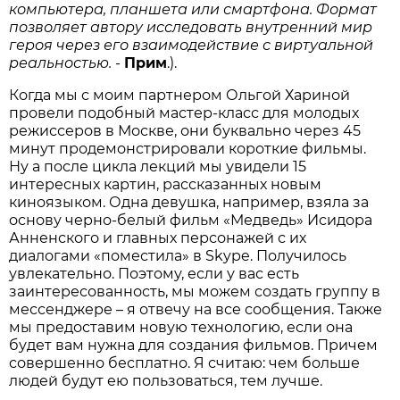
компьютера
,
планшета
или
смартфона
.
Формат
позволяет
автору
исследовать
внутренний
мир
героя
через
его
взаимодействие
с
виртуальной
реальностью
.
-
Прим
.).
Когда мы с моим партнером Ольгой Хариной
провели подобный мастер-класс для молодых
режиссеров в Москве, они буквально через 45
минут продемонстрировали короткие фильмы.
Ну а после цикла лекций мы увидели 15
интересных картин, рассказанных новым
киноязыком. Одна девушка, например, взяла за
основу черно-белый фильм «Медведь» Исидора
Анненского и главных персонажей с их
диалогами «поместила» в Skype. Получилось
увлекательно. Поэтому, если у вас есть
заинтересованность, мы можем создать группу в
мессенджере – я отвечу на все сообщения. Также
мы предоставим новую технологию, если она
будет вам нужна для создания фильмов. Причем
совершенно бесплатно. Я считаю: чем больше
людей будут ею пользоваться, тем лучше.