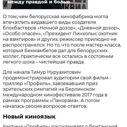
между правдой и болью
О том, чем белорусская кинофабрика могла
впечатлить видавшего виды создателя
блокбастеров «Ночной дозор», «Дневной дозор»,
«Особо опасен», «Президент Линкольн: охотник
на вампиров» и других, режиссер прилюдно не
распространялся. Но то, что после мастер-класса,
который Бекмамбетов дал для белорусских
коллег, практически все остались в состоянии
легкого шока – чистейшая правда.
Для начала Тимур Нуруахитович
продемонстрировал аудитории свой фильм -
триллер «Профиль», завоевавший приз
зрительских симпатий на Берлинском
международном кинофестивале 2017 года в
рамках программы «Панорама». А потом
началась сессия вопросов-ответов.
Новый киноязык
Картина «Профиль» рассказывает о британской