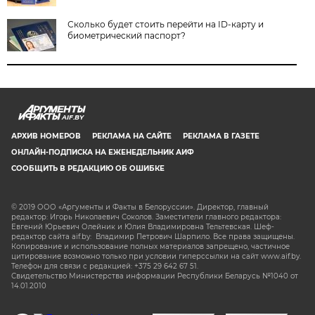
Сколько будет стоить перейти на ID-карту и
биометрический паспорт?
AIF.BY
АРХИВ НОМЕРОВ
РЕКЛАМА НА САЙТЕ
РЕКЛАМА В ГАЗЕТЕ
ОНЛАЙН-ПОДПИСКА НА ЕЖЕНЕДЕЛЬНИК АИФ
СООБЩИТЬ В РЕДАКЦИЮ ОБ ОШИБКЕ
© 2019 ООО «Аргументы и Факты в Белоруссии». Директор, главный
редактор: Игорь Николаевич Соколов. Заместители главного редактора:
Евгений Юрьевич Олейник и Юлия Владимировна Тельтевская. Шеф-
редактор сайта aif.by: Владимир Петрович Шарпило. Все права защищены.
Копирование и использование полных материалов запрещено, частичное
цитирование возможно только при условии гиперссылки на сайт www.aif.by.
Телефон для связи с редакцией: +375 29 642 67 51.
Свидетельство Министерства информации Республики Беларусь №1040 от
14.01.2010