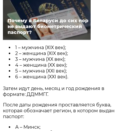
Почему в Беларуси до сих пор
не выдают биометрический
паспорт?
1 – мужчина (ХIХ век);
2 – женщина (ХIХ век);
3 – мужчина (ХХ век);
4 – женщина (ХХ век);
5 – мужчина (ХХI век);
6 – женщина (ХХI век).
Затем идут день, месяц и год рождения в
формате: ДДММГГ.
После даты рождения проставляется буква,
которая обозначает регион, в котором выдан
паспорт:
А – Минск;