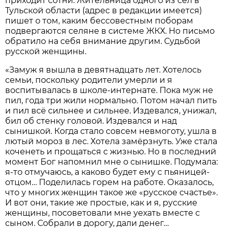
приходит сотни. Жительница одного из сёл в
Тульской области (адрес в редакции имеется)
пишет о том, каким бессовестным поборам
подвергаются селяне в системе ЖКХ. Но письмо
обратило на себя внимание другим. Судьбой
русской женщины.
«Замуж я вышла в девятнадцать лет. Хотелось
семьи, поскольку родители умерли и я
воспитывалась в школе-интернате. Пока муж не
пил, года три жили нормально. Потом начал пить
и пил всё сильнее и сильнее. Издевался, унижал,
бил об стенку головой. Издевался и над
сынишкой. Когда стало совсем невмоготу, ушла в
лютый мороз в лес. Хотела замёрзнуть. Уже стала
коченеть и прощаться с жизнью. Но в последний
момент Бог напомнил мне о сынишке. Подумала:
я-то отмучаюсь, а каково будет ему с пьяницей-
отцом… Поделилась горем на работе. Оказалось,
что у многих женщин такое же «русское счастье».
И вот они, такие же простые, как и я, русские
женщины, посоветовали мне уехать вместе с
сыном. Собрали в дорогу, дали денег…