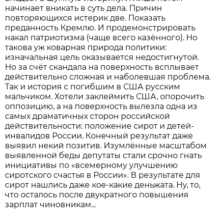
начинает вникать в суть дела. Причин
повторяющихся истерик две. Показать
преданность Кремлю. И продемонстрировать
накал патриотизма (чаще всего казённого). Но
такова уж коварная природа политики:
изначальная цель оказывается недостигнутой.
Но за счёт скандала на поверхность всплывает
действительно сложная и наболевшая проблема.
Так и история с погибшим в США русским
мальчиком. Хотели заклеймить США, опорочить
оппозицию, а на поверхность вылезла одна из
самых драматичных сторон российской
действительности: положение сирот и детей-
инвалидов России. Конечный результат даже
выявил некий позитив. Изумлённые масштабом
выявленной беды депутаты стали срочно гнать
инициативы по «всемерному улучшению
сиротского счастья в России». В результате для
сирот нашлись даже кое-какие деньжата. Ну, то,
что осталось после двукратного повышения
зарплат чиновникам...