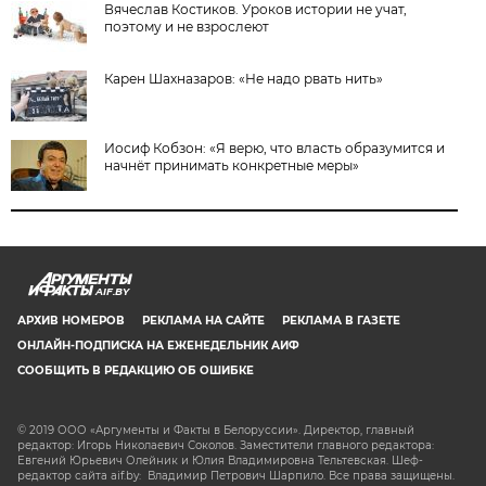
Вячеслав Костиков. Уроков истории не учат,
поэтому и не взрослеют
Карен Шахназаров: «Не надо рвать нить»
Иосиф Кобзон: «Я верю, что власть образумится и
начнёт принимать конкретные меры»
AIF.BY
АРХИВ НОМЕРОВ
РЕКЛАМА НА САЙТЕ
РЕКЛАМА В ГАЗЕТЕ
ОНЛАЙН-ПОДПИСКА НА ЕЖЕНЕДЕЛЬНИК АИФ
СООБЩИТЬ В РЕДАКЦИЮ ОБ ОШИБКЕ
© 2019 ООО «Аргументы и Факты в Белоруссии». Директор, главный
редактор: Игорь Николаевич Соколов. Заместители главного редактора:
Евгений Юрьевич Олейник и Юлия Владимировна Тельтевская. Шеф-
редактор сайта aif.by: Владимир Петрович Шарпило. Все права защищены.