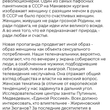
революционерки. Один из самых пафосных
памятников в СССР на Мамаевом кургане
изображает женщину с разящим мечом в руках.
В СССР не было просто счастливых женщин.
Женщин, живущих не ради грозной Родины, не
ради подвига, не ради идеи или великого вождя.
А во имя того, что ей предназначает природа, -
ради любви и счастья.
Новая пропаганда продвигает иной образ -
образ женщины как объекта сексуального
потребления. Наши теленачальники, вероятно,
полагают, что по вечерам у экрана собираются не
люди, а озабоченные мужики, подбодрившие
себя водкой, пивом и виагрой. Позиция
телевидения неслучайна. Она отражает общий
взгляд общества и власти на женский вопрос.
Женская тематика (в отличие от европейской
тенденции) у нас задвинута в дальний угол.
Исследовательские центры заняты Путиным,
Медведевым, «Единой Россией». Всех должно
интересовать, кто влиятельнее - Жириновский
или Зюганов? За последние десятилетия в