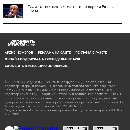
Трамп стал «человеком года» по версии Financial
Times
AIF.BY
АРХИВ НОМЕРОВ
РЕКЛАМА НА САЙТЕ
РЕКЛАМА В ГАЗЕТЕ
ОНЛАЙН-ПОДПИСКА НА ЕЖЕНЕДЕЛЬНИК АИФ
СООБЩИТЬ В РЕДАКЦИЮ ОБ ОШИБКЕ
© 2019 ООО «Аргументы и Факты в Белоруссии». Директор, главный
редактор: Игорь Николаевич Соколов. Заместители главного редактора:
Евгений Юрьевич Олейник и Юлия Владимировна Тельтевская. Шеф-
редактор сайта aif.by: Владимир Петрович Шарпило. Все права защищены.
Копирование и использование полных материалов запрещено, частичное
цитирование возможно только при условии гиперссылки на сайт www.aif.by.
Телефон для связи с редакцией: +375 29 642 67 51.
Свидетельство Министерства информации Республики Беларусь №1040 от
14.01.2010