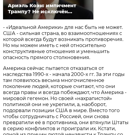
Ариэль Коэн: импичмент
Трампу? Не исключён...
- «Идеальной Америки» для нас быть не может.
США - сильная страна, во взаимоотношениях с
которой всегда будут возникать противоречия.
Но мы можем иметь с ней относительно
конструктивные отношения и уменьшить
опасность прямого столкновения.
Америка сейчас пытается отказаться от
наследства 1990-х - начала 2000-х гг. За эти годы
там появилось весьма многочисленное
поколение людей, которые считают, что они
всегда правы и всегда побеждают, что Америка -
мировой гегемон. Но своей «нахрапистой»
политикой они не укрепили, а, наоборот,
подорвали позиции США в мире. Вместо того
чтобы сотрудничать с Россией, они снова
превратили её в противника, они втянули Штаты
в серию конфликтов и проиграли их. Кстати,
одной из причин лютой ненависти к Трампу со