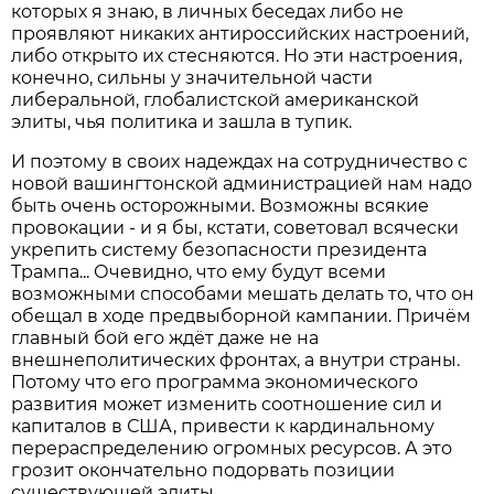
которых я знаю, в личных беседах либо не
проявляют никаких антироссийских настроений,
либо открыто их стесняются. Но эти настроения,
конечно, сильны у значительной части
либеральной, глобалистской американской
элиты, чья политика и зашла в тупик.
И поэтому в своих надеждах на сотрудничество с
новой вашингтонской администрацией нам надо
быть очень осторожными. Возможны всякие
провокации - и я бы, кстати, советовал всячески
укрепить систему без­опасности президента
Трампа... Очевидно, что ему будут всеми
возможными способами мешать делать то, что он
обещал в ходе предвыборной кампании. Причём
главный бой его ждёт даже не на
внешнеполитических фронтах, а внутри страны.
Потому что его программа экономического
развития может изменить соотношение сил и
капиталов в США, привести к кардинальному
перераспределению огромных ресурсов. А это
грозит окончательно подорвать позиции
существующей элиты.