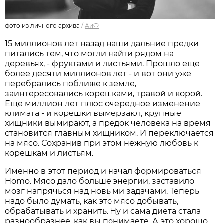
фото из личного архива
/
АиФ
15 миллионов лет назад наши дальние предки
питались тем, что могли найти рядом на
деревьях, - фруктами и листьями. Прошло еще
более десяти миллионов лет - и вот они уже
перебрались поближе к земле,
заинтересовались корешками, травой и корой.
Еще миллион лет плюс очередное изменение
климата - и корешки вымерзают, крупные
хищники вымирают, а предок человека на время
становится главным хищником. И переключается
на мясо. Сохранив при этом нежную любовь к
корешкам и листьям.
Именно в этот период и начал формироваться
Homo. Мясо дало больше энергии, заставило
мозг напрячься над новыми задачами. Теперь
надо было думать, как это мясо добывать,
обрабатывать и хранить. Ну и сама диета стала
разнообразнее, как вы понимаете. А это хорошо.