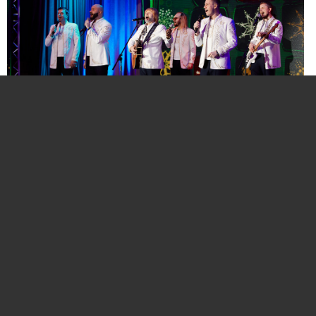
Нажмите для увеличения. Фото:
АиФ
Компании и бренды, которые по итогам
народного голосования станут победителями,
призерами и финалистами премии «Народная
марка», получат широкое освещение в
республиканских и региональных средствах
массовой информации. Торжественная
церемония награждения состоится в начале
декабря в Национальной библиотеке Беларуси.
Телевизионная версия церемонии будет
традиционно транслироваться в прайм-тайм на