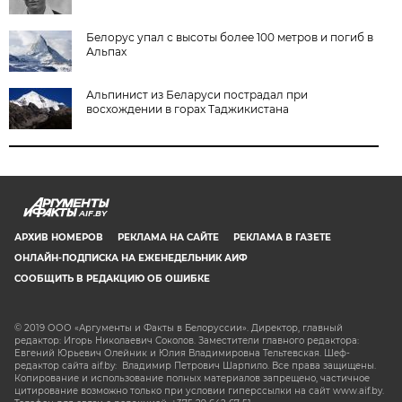
Белорус упал с высоты более 100 метров и погиб в
Альпах
Альпинист из Беларуси пострадал при
восхождении в горах Таджикистана
AIF.BY
АРХИВ НОМЕРОВ
РЕКЛАМА НА САЙТЕ
РЕКЛАМА В ГАЗЕТЕ
ОНЛАЙН-ПОДПИСКА НА ЕЖЕНЕДЕЛЬНИК АИФ
СООБЩИТЬ В РЕДАКЦИЮ ОБ ОШИБКЕ
© 2019 ООО «Аргументы и Факты в Белоруссии». Директор, главный
редактор: Игорь Николаевич Соколов. Заместители главного редактора:
Евгений Юрьевич Олейник и Юлия Владимировна Тельтевская. Шеф-
редактор сайта aif.by: Владимир Петрович Шарпило. Все права защищены.
Копирование и использование полных материалов запрещено, частичное
цитирование возможно только при условии гиперссылки на сайт www.aif.by.