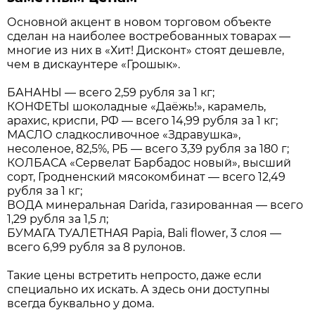
Основной акцент в новом торговом объекте
сделан на наиболее востребованных товарах —
многие из них в «Хит! Дисконт» стоят дешевле,
чем в дискаунтере «Грошык».
БАНАНЫ — всего 2,59 рубля за 1 кг;
КОНФЕТЫ шоколадные «Даёжь!», карамель,
арахис, криспи, РФ — всего 14,99 рубля за 1 кг;
МАСЛО сладкосливочное «Здравушка»,
несоленое, 82,5%, РБ — всего 3,39 рубля за 180 г;
КОЛБАСА «Сервелат Барбадос новый», высший
сорт, Гродненский мясокомбинат — всего 12,49
рубля за 1 кг;
ВОДА минеральная Darida, газированная — всего
1,29 рубля за 1,5 л;
БУМАГА ТУАЛЕТНАЯ Papia, Bali flower, 3 слоя —
всего 6,99 рубля за 8 рулонов.
Такие цены встретить непросто, даже если
специально их искать. А здесь они доступны
всегда буквально у дома.