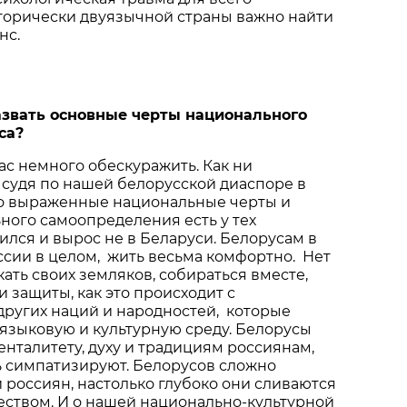
торически двуязычной страны важно найти
нс.
азвать
основные
черты
национального
са
?
ас немного обескуражить. Как ни
, судя по нашей белорусской диаспоре в
ко выраженные национальные черты и
ного самоопределения есть у тех
дился и вырос не в Беларуси. Белорусам в
оссии в целом, жить весьма комфортно. Нет
ать своих земляков, собираться вместе,
и защиты, как это происходит с
ругих наций и народностей, которые
языковую и культурную среду. Белорусы
енталитету, духу и традициям россиянам,
ь симпатизируют. Белорусов сложно
 россиян, настолько глубоко они сливаются
еством. И о нашей национально-культурной