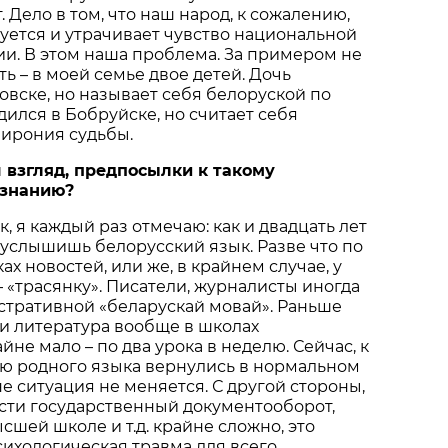
. Дело в том, что наш народ, к сожалению,
ется и утрачивает чувство национальной
и. В этом наша проблема. За примером не
ь – в моей семье двое детей. Дочь
овске, но называет себя белоруской по
ился в Бобруйске, но считает себя
 ирония судьбы.
ш
взгляд
,
предпосылки
к
такому
ознанию
?
, я каждый раз отмечаю: как и двадцать лет
о услышишь белорусский язык. Разве что по
ах новостей, или же, в крайнем случае, у
– «трасянку». Писатели, журналисты иногда
стративной «беларускай мовай». Раньше
и литература вообще в школах
не мало – по два урока в неделю. Сейчас, к
ию родного языка вернулись в нормальном
не ситуация не меняется. С другой стороны,
сти государственный документооборот,
сшей школе и т.д. крайне сложно, это
сихологическая травма для всего