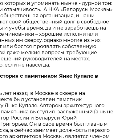
, о которых и упоминать нынче - дурной тон:
 и отзывчивость. А НКА «Белорусы Москвы»
 общественная организация, и наши
яют свой общественный долг в свободное
ы и учёбы время, да и не заработаешь на
же чиновники – хорошие исполнители
анных им сверху, однако многие из них
т или боятся проявлять собственную
рой даже мелкие вопросы, требующие
ешений руководителей на местах,
, если не навсегда.
стория
с
памятником
Янке
Купале
в
ь лет назад в Москве в сквере на
пекте был установлен памятник
у Янке Купале. Автором архитектурного
и памятника выступил заслуженный (а ныне
ктор России и Беларуси Юрий
Григорьев. Он в свое время был главным
ка, а сейчас занимает должность первого
ого архитектора Москвы, является членом