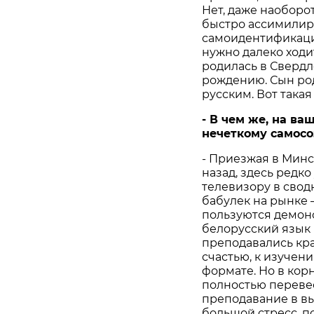
Нет, даже наоборот
быстро ассимилиру
самоидентификаци
нужно далеко ходит
родилась в Свердл
рождению. Сын род
русским. Вот такая
-
В
чем
же
,
на
ва
нечеткому
самос
- Приезжая в Минск
назад, здесь редк
телевизору в сводк
бабулек на рынке 
пользуются демон
белорусский язык 
преподавались край
счастью, к изучен
формате. Но в кор
полностью переве
преподавание в вы
большой стресс, п