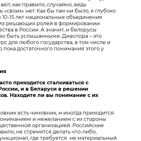
ют, как правило, случайно, ведь
 «своих» нет. Как бы там ни было, я глубоко
з 10-15 лет национальные объединения
у из решающих ролей в формировании
ства в России. А значит, и белорусы
во быть услышанными. Диаспора – это
рс для любого государства, в том числе и
то пока достаточного понимания этого у
ия
асто
приходится
сталкиваться
с
России
,
и
в
Беларуси
в
решении
сов
.
Находите
ли
вы
понимание
с
их
новник есть чиновник, и иногда приходится
пониманием и нежеланием с их стороны
бщественной организацией. Российские
вило, не стремятся делать что-либо,
ункционал, где требуется не материальный