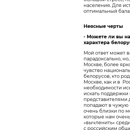
населения. Для ис
оптимальный бала
Неясные черты
-
Можете
ли
вы
н
характера
белору
Мой ответ может в
парадоксально, но
Москве, более яр
чувство националь
белорусов, кто ро
Москве, как и в Р
необходимости иск
искать поддержки 
представителями д
попадают в чужую 
очень близки по м
которые нам очен
«вычленить» среди
с российским общ