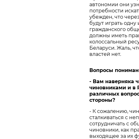
автономии они узна
потребности искать
убежден, что чере
будут играть одн
гражданского обще
должны иметь пра
колоссальный ресу
Беларуси. Жаль, ч
властей нет.
Вопросы пониман
-
Вам
наверняка
ч
чиновниками
и
в
различных
вопро
стороны
?
- К сожалению, чи
сталкиваться с не
сотрудничать с о
чиновники, как пра
выходящее за их ф