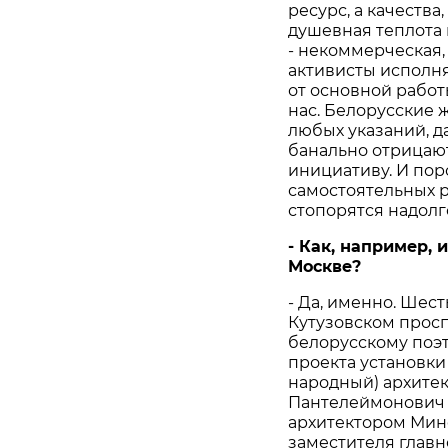
ресурс, а качества
душевная теплота
- некоммерческая,
активисты исполн
от основной работ
нас. Белорусские 
любых указаний, д
банально отрицаю
инициативу. И по
самостоятельных р
стопорятся надолго
-
Как
,
например
,
и
Москве
?
- Да, именно. Шест
Кутузовском прос
белорусскому поэт
проекта установк
народный) архите
Пантелеймонович 
архитектором Минс
заместителя главн