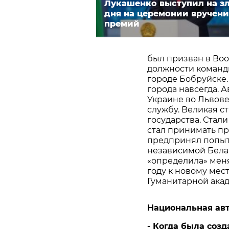
Лукашенко выступил на з
дня на церемонии вручени
премий
был призван в Воо
должности команди
городе Бобруйске. 
города навсегда. А
Украине во Львове
службу. Великая с
государства. Стал
стал принимать пр
предпринял попытк
независимой Белар
«определила» меня 
году к новому мес
Гуманитарной ака
Национальная ав
-
Когда
была
созд