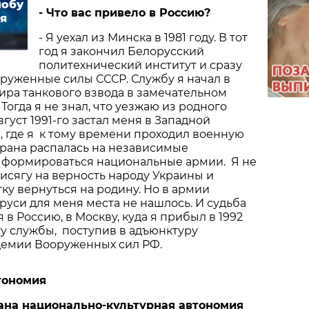
лобу
-
Что
вас
привело
в
Россию
?
я
- Я уехал из Минска в 1981 году. В тот
год я закончил Белорусский
политехнический институт и сразу
руженные силы СССР. Службу я начал в
ра танкового взвода в замечательном
Тогда я не знал, что уезжаю из родного
вгуст 1991-го застал меня в Западной
, где я к тому времени проходил военную
трана распалась на независимые
и формироваться национальные армии. Я не
исягу на верность народу Украины и
у вернуться на родину. Но в армии
уси для меня места не нашлось. И судьба
в Россию, в Москву, куда я прибыл в 1992
ту службы, поступив в адъюнктуру
демии Вооруженных сил РФ.
тономия
ана
национально
-
культурная
автономия