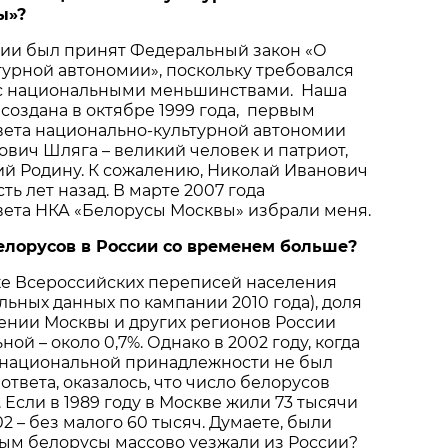
ы
»?
оссии был принят Федеральный закон «О
урной автономии», поскольку требовался
с национальными меньшинствами. Наша
создана в октябре 1999 года, первым
вета национально-культурной автономии
вич Шляга – великий человек и патриот,
й Родину. К сожалению, Николай Иванович
ь лет назад. В марте 2007 года
вета НКА «Белорусы Москвы» избрали меня.
елорусов
в
России
со
временем
больше
?
ике Всероссийских переписей населения
льных данных по кампании 2010 года), доля
ении Москвы и других регионов России
ной – около 0,7%. Однако в 2002 году, когда
 национальной принадлежности не был
ответа, оказалось, что число белорусов
 Если в 1989 году в Москве жили 73 тысячи
02 – без малого 60 тысяч. Думаете, были
рым белорусы массово уезжали из России?