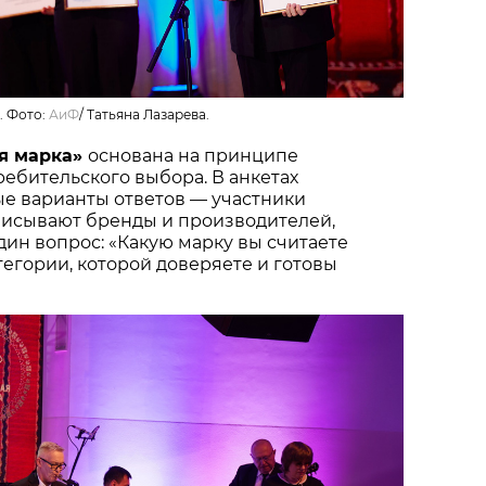
. Фото:
АиФ
/
Татьяна Лазарева.
я марка»
основана на принципе
ебительского выбора. В анкетах
ые варианты ответов — участники
писывают бренды и производителей,
один вопрос: «Какую марку вы считаете
тегории, которой доверяете и готовы