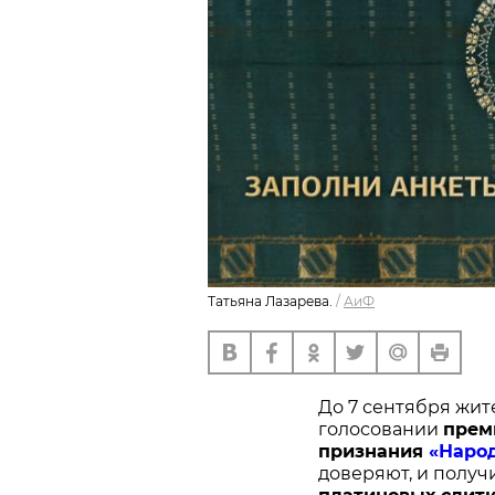
Татьяна Лазарева.
/
АиФ
До 7 сентября жит
голосовании
п
рем
признания
«Наро
доверяют, и получ