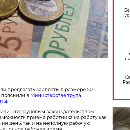
Бе
ур
вн
Ка
Рас
ли предлагать зарплаты в размере 50–
, пояснили в
Министерстве труда
ты.
или, что трудовым законодательством
можность приема работника на работу как
ий день, так и на неполную рабочую
а неполное рабочее время.