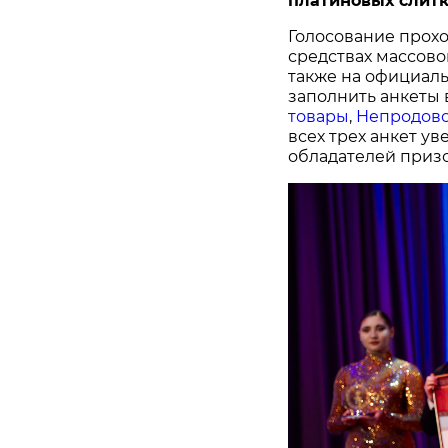
платиновых слитк
Голосование прохо
средствах массово
также на официал
заполнить анкеты 
товары
,
Непродово
всех трех анкет у
обладателей призо