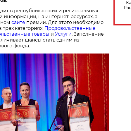
ов.
Ка
Рас
дит в республиканских и региональных
й информации, на интернет-ресурсах, а
ьном
сайте
премии. Для этого необходимо
в трех категориях:
Продовольственные
льственные товары
и
Услуги
. Заполнение
величивает шансы стать одним из
вого фонда.