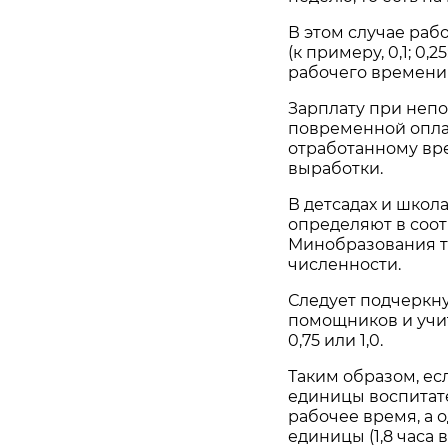
В этом случае раб
(к примеру, 0,1; 0,
рабочего времени 
Зарплату при неп
повременной опла
отработанному вре
выработки.
В детсадах и школ
определяют в соо
Минобразования 
численности.
Следует подчеркну
помощников и учит
0,75 или 1,0.
Таким образом, есл
единицы воспитате
рабочее время, а 
единицы (1,8 часа 