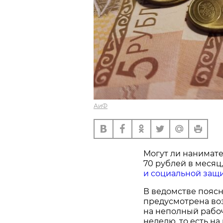
АиФ
Могут ли нанимате
70 рублей в месяц
и социальной защи
В ведомстве поясн
предусмотрена воз
на неполный рабоч
неделю, то есть н