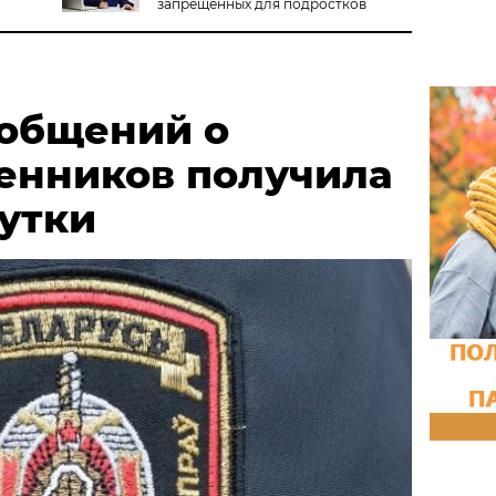
запрещённых для подростков
ообщений о
енников получила
сутки