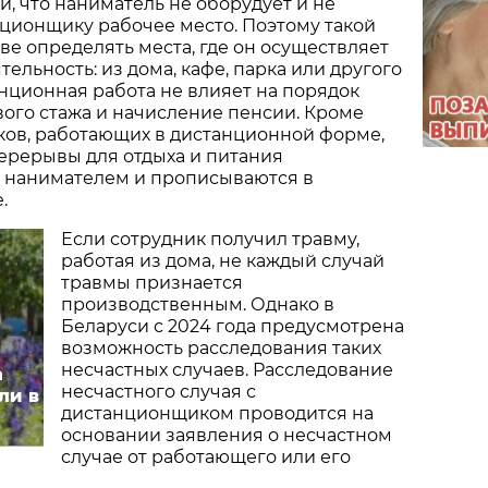
, что наниматель не оборудует и не
ционщику рабочее место. Поэтому такой
ве определять места, где он осуществляет
ельность: из дома, кафе, парка или другого
анционная работа не влияет на порядок
ого стажа и начисление пенсии. Кроме
иков, работающих в дистанционной форме,
ерерывы для отдыха и питания
с нанимателем и прописываются в
.
Если сотрудник получил травму,
работая из дома, не каждый случай
травмы признается
производственным. Однако в
Беларуси с 2024 года предусмотрена
возможность расследования таких
несчастных случаев. Расследование
а
несчастного случая с
ли в
дистанционщиком проводится на
основании заявления о несчастном
случае от работающего или его