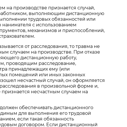
м на производстве признается случай,
работником, выполняющим дистанционную
выполнении трудовых обязанностей или
ю нанимателя с использованием
струментов, механизмов и приспособлений,
страхователем.
азывается от расследования, то травма не
ным случаем на производстве. При отказе
няющего дистанционную работу,
ам, проводящим расследование,
тра принадлежащих ему (или
лых помещений или иных законных
изошел несчастный случай, он оформляется
расследования в произвольной форме и,
е признается несчастным случаем на
 должен обеспечивать дистанционного
одимым для выполнения его трудовой
нием, если такая обязанность
удовым договором. Если дистанционный