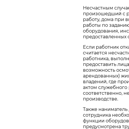
Несчастным случае
произошедший с 
работу, дома при 
работы по задани
оборудования, ин
предоставленных 
Если работник отк
считается несчаст
работника, выпол
предоставить лиц
возможность осмо
арендованных) жи
владений, где про
актом служебного 
соответственно, н
производстве.
Также наниматель
сотрудника необх
функции оборудова
предусмотрена тр