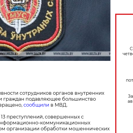
С
четв
по
ивности сотрудников органов внутренних
За
ти граждан подавляющее большинство
ав
вращено,
сообщили
в МВД.
13 преступлений, совершенных с
информационно-коммуникационных
лом организации обработки мошеннических