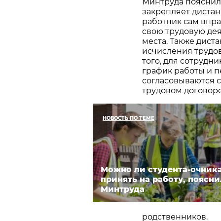
Минтруда пояснили
закрепляет дистан
работник сам впра
свою трудовую деят
места. Также дист
исчисления трудов
того, для сотрудн
график работы и п
согласовываются 
трудовом договоре
НОВОСТЬ ПО ТЕМЕ
Можно ли студента-очник
принять на работу, поясни
Минтруда
родственников.