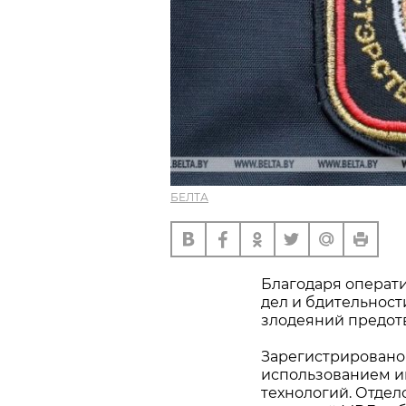
БЕЛТА
Благодаря операт
дел и бдительнос
злодеяний предот
Зарегистрировано 
использованием 
технологий. Отде